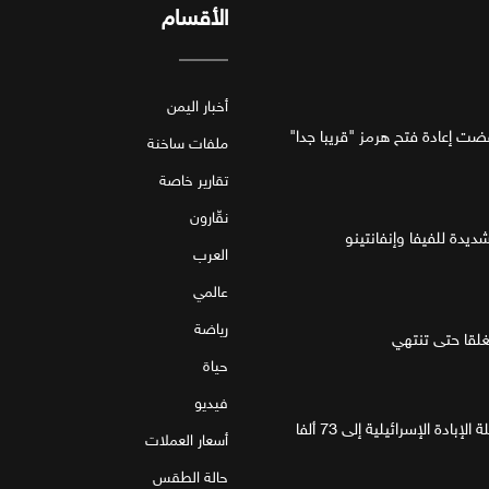
الأقسام
أخبار اليمن
فضت إعادة فتح هرمز "قريبا جدا"
ملفات ساخنة
تقارير خاصة
نقّارون
ديدة للفيفا وإنفانتينو
العرب
عالمي
رياضة
قا حتى تنتهي
حياة
فيديو
غزة.. مقتل 4 فلسطينيين يرفع حصيلة الإبادة الإسرائيلية إلى 73 ألفا
أسعار العملات
حالة الطقس