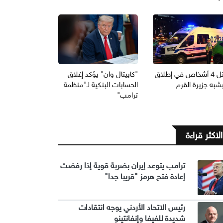
مقتل 4 أشخاص في إطلاق
"كابيتال وان" يؤكد إغلاق
بشبه جزيرة القرم
الحسابات البنكية لـ"منظمة
ترامب"
الاكثر قراءة
ترامب يتوعد إيران بضربة قوية إذا رفضت
إعادة فتح هرمز "قريبا جدا"
رئيس الاتحاد الأردني يوجه انتقادات
شديدة للفيفا وإنفانتينو