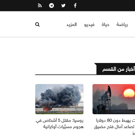
رياضة
حياة
فيديو
المزيد
أخبار من القسم
برنت يهبط دون 80 دولارا
روسيا: مقتل 5 أشخاص في
تصاعد آمال فتح مضيق
هجوم مسيَّرات أوكرانية
ز