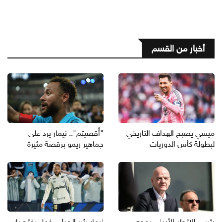
أخبار من القسم
ميسي يصبح الهداف التاريخي
"أُقصيتم".. نيمار يرد على
لبطولة كأس الدوريات
جماهير ريمو برقصة مثيرة
رئيس الاتحاد الأردني يوجه
نيمار يثير الجدل.. فهل يفتح باب