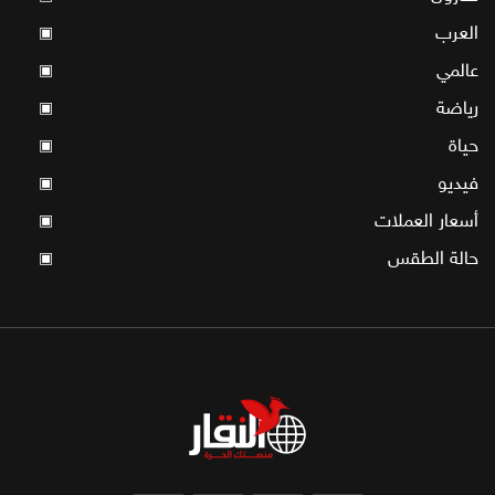
العرب
▣
عالمي
▣
رياضة
▣
حياة
▣
فيديو
▣
أسعار العملات
▣
حالة الطقس
▣