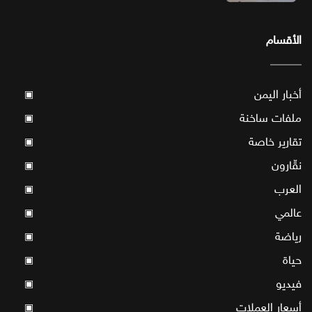
الأقسام
أخبار اليمن
▣
ملفات ساخنة
▣
تقارير خاصة
▣
نقّارون
▣
العرب
▣
عالمي
▣
رياضة
▣
حياة
▣
فيديو
▣
أسعار العملات
▣