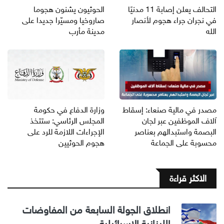
التحالف يعلن إصابة 11 مدنيًا
الحوثيون يشنون هجوما
في نجران جراء هجوم لأنصار
صاروخيا ومسيّرا جديدا على
الله
مدينة مأرب
مصدر في مالية صنعاء: إسقاط
وزارة الدفاع في حكومة
آلاف الموظفين عبر لجان
المجلس الرئاسي: ستتخذ
البصمة واستبدالهم بعناصر
الإجراءات اللازمة للرد على
محسوبة على الجماعة
هجوم الحوثيين
الاكثر قراءة
انطلاق الجولة السابعة من المفاوضات