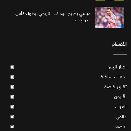
ميسي يصبح الهداف التاريخي لبطولة كأس
الدوريات
الأقسام
أخبار اليمن
▣
ملفات ساخنة
▣
تقارير خاصة
▣
نقّارون
▣
العرب
▣
عالمي
▣
رياضة
▣