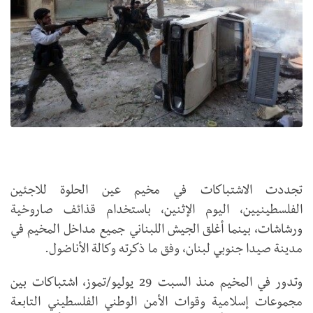
تجددت الاشتباكات في مخيم عين الحلوة للاجئين
الفلسطينيين، اليوم الإثنين، باستخدام قذائف صاروخية
ورشاشات، بينما أغلق الجيش اللبناني جميع مداخل المخيم في
مدينة صيدا جنوبي لبنان، وفق ما ذكرته وكالة الأناضول.
وتدور في المخيم منذ السبت 29 يوليو/تموز، اشتباكات بين
مجموعات إسلامية وقوات الأمن الوطني الفلسطيني التابعة