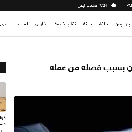
24℃ صنعاء, اليمن
خبار اليمن
ملفات ساخنة
تقارير خاصة
نقّارون
العرب
عالمي
ان بسبب فصله من عمله
قوات
خسا
غير