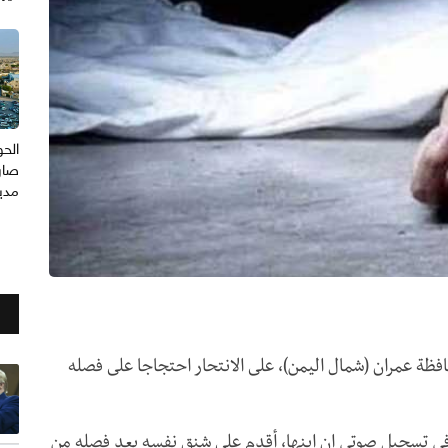
الح
صارو
مدي
ظة عمران (شمال اليمن)، على الانتحار احتجاجا على فصله
ي تسجيل صوتي إن ابنها، أقدم على شنق نفسه بعد فصله من