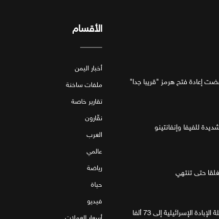
الأقسام
أخبار اليمن
فضت إعادة فتح هرمز "قريبا جدا"
ملفات ساخنة
تقارير خاصة
نقّارون
ديدة للفيفا وإنفانتينو
العرب
عالمي
رياضة
قا حتى تنتهي
حياة
فيديو
غزة.. مقتل 4 فلسطينيين يرفع حصيلة الإبادة الإسرائيلية إلى 73 ألفا
أسعار العملات