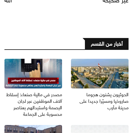
غير صحيحة
الله
أخبار من القسم
الحوثيون يشنون هجوما
مصدر في مالية صنعاء: إسقاط
صاروخيا ومسيّرا جديدا على
آلاف الموظفين عبر لجان
مدينة مأرب
البصمة واستبدالهم بعناصر
محسوبة على الجماعة