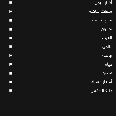
أخبار اليمن
▣
ملفات ساخنة
▣
تقارير خاصة
▣
نقّارون
▣
العرب
▣
عالمي
▣
رياضة
▣
حياة
▣
فيديو
▣
أسعار العملات
▣
حالة الطقس
▣