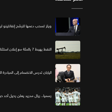
ويلز تسحب دعمها لترشح إنفانتينو لرئ
النفط يهبط 7 بالمئة مع إعلان استئناف مفاوضات واشنطن وطهران
اليابان تدرس الانضمام إلى المبادرة ا
رسميا.. ريال مدريد يعلن رحيل أحد حر