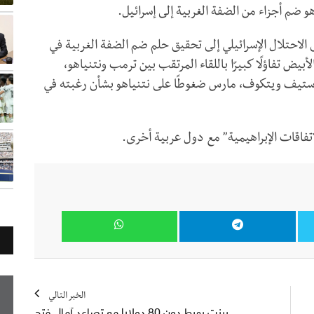
 ضم أجزاء من الضفة الغربية إلى إسرائيل.
تلال الإسرائيلي إلى تحقيق حلم ضم الضفة الغربية في
يض تفاؤلًا كبيرًا باللقاء المرتقب بين ترمب ونتنياهو،
ستيف ويتكوف، مارس ضغوطًا على نتنياهو بشأن رغبته في
اتفاقات الإبراهيمية” مع دول عربية أخرى.
الخبر التالي
برنت يهبط دون 80 دولارا مع تصاعد آمال فتح