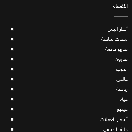
الأقسام
أخبار اليمن
▣
ملفات ساخنة
▣
تقارير خاصة
▣
نقّارون
▣
العرب
▣
عالمي
▣
رياضة
▣
حياة
▣
فيديو
▣
أسعار العملات
▣
حالة الطقس
▣