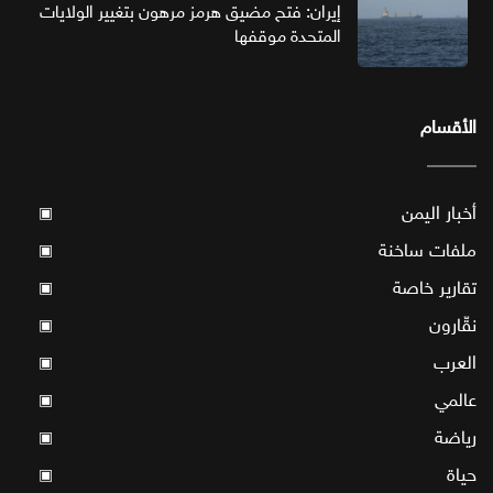
إيران: فتح مضيق هرمز مرهون بتغيير الولايات
المتحدة موقفها
الأقسام
أخبار اليمن
▣
ملفات ساخنة
▣
تقارير خاصة
▣
نقّارون
▣
العرب
▣
عالمي
▣
رياضة
▣
حياة
▣