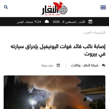
الأحد , اغسطس 9 , 2026
24℃ صنعاء, اليمن
-
الرئيسية
العرب
إصابة نائب قائد قوات اليونيفيل بإحراق سيارته
في بيروت
شبكة النقار - وكالات
منذ سنة