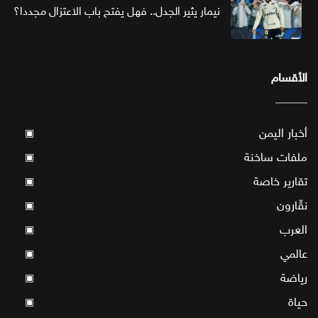
نيمار يثير الجدل.. فهل يفتح باب الاعتزال مجددا؟
الأقسام
أخبار اليمن
▣
ملفات ساخنة
▣
تقارير خاصة
▣
نقّارون
▣
العرب
▣
عالمي
▣
رياضة
▣
حياة
▣