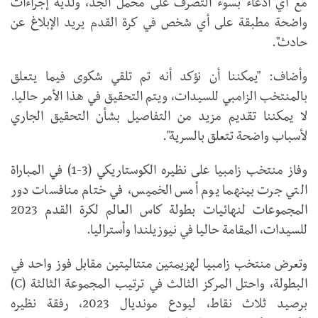
مع أي ادعاء بسوء التصرف على محمل الجد، ولديه إجراءات
واضحة مطبقة على أي شخص في كرة القدم يريد الإبلاغ عن
حادث".
وأضاف: "يمكننا أن نؤكد أنه تم تلقي شكوى فيما يتعلق
بالمنتخب الزامبي للسيدات، ويتم التحقيق في هذا الأمر حاليا.
لا يمكننا تقديم مزيد من التفاصيل بشأن التحقيق الجاري
لأسباب واضحة تتعلق بالسرية".
وفاز منتخب زامبيا على نظيره الكوستاريكي (3-1) في المباراة
التي جرت بينهما يوم أمس الخميس، في ختام منافسات دور
المجموعات لنهائيات بطولة كاس العالم لكرة القدم 2023
للسيدات، المقامة حاليا في نيوزيلندا وأستراليا.
وتعرض منتخب زامبيا لهزيمتين متتاليتين مقابل فوز واحد في
البطولة، واحتل المركز الثالث في ترتيب المجموعة الثالثة (C)
برصيد ثلاث نقاط، ليودع مونديال 2023، رفقة نظيره