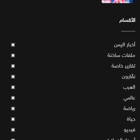
الأقسام
أخبار اليمن
▣
ملفات ساخنة
▣
تقارير خاصة
▣
نقّارون
▣
العرب
▣
عالمي
▣
رياضة
▣
حياة
▣
فيديو
▣