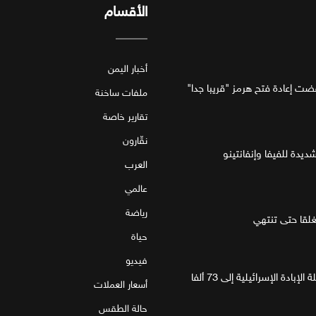
الأقسام
أخبار اليمن
فضت إعادة فتح هرمز "قريبا جدا"
ملفات ساخنة
تقارير خاصة
نقّارون
ديدة للفيفا وإنفانتينو
العرب
عالمي
رياضة
قا حتى تنتهي
حياة
فيديو
غزة.. مقتل 4 فلسطينيين يرفع حصيلة الإبادة الإسرائيلية إلى 73 ألفا
أسعار العملات
حالة الطقس