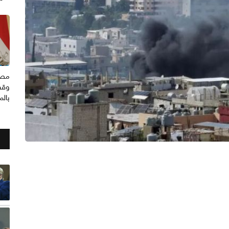
مصر
وقف
بال