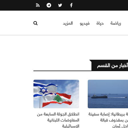
رياضة
حياة
فيديو
المزيد
أخبار من القسم
 بريطانية: إصابة سفينة
انطلاق الجولة السابعة من
 بمقذوف قبالة
المفاوضات اللبنانية
حل عُمان
الإسرائيلية