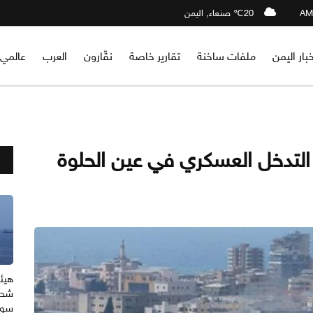
20℃ صنعاء, اليمن
خبار اليمن
ملفات ساخنة
تقارير خاصة
نقّارون
العرب
عالمي
التدخل العسكري في عين الحلوة
هيئة
شحن
سوا