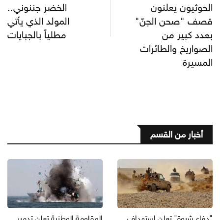
الحوثيون يعلنون
الخضر جننوني..
قصف "صحن الجنّ"
المولد الذي يأتي
بعدد كبير من
مطلياً بالجبايات
الصواريخ والطائرات
المسيرة
أخبار من القسم
"دفاع شبوة" تعلن استهداف
المقاومة الوطنية تعلن تدمير