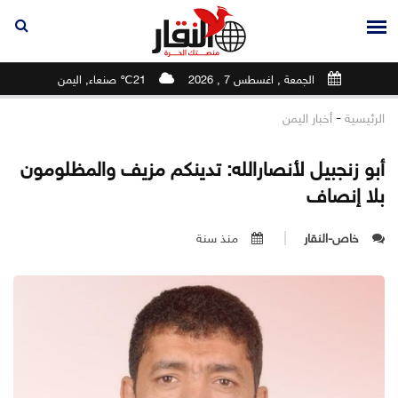
الجمعة , اغسطس 7 , 2026
21℃ صنعاء, اليمن
-
الرئيسية
أخبار اليمن
أبو زنجبيل لأنصارالله: تدينكم مزيف والمظلومون
بلا إنصاف
خاص-النقار
منذ سنة