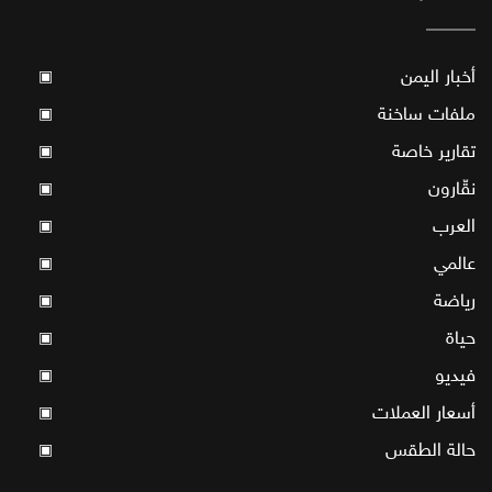
أخبار اليمن
▣
ملفات ساخنة
▣
تقارير خاصة
▣
نقّارون
▣
العرب
▣
عالمي
▣
رياضة
▣
حياة
▣
فيديو
▣
أسعار العملات
▣
حالة الطقس
▣