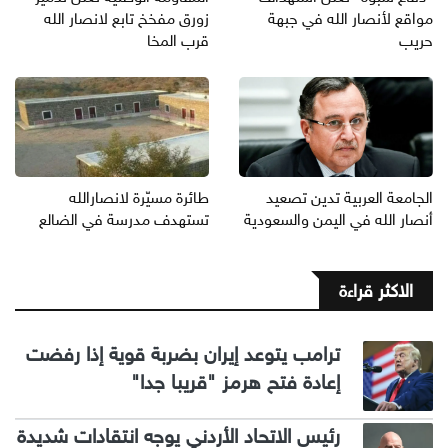
مواقع لأنصار الله في جبهة
زورق مفخخ تابع لانصار الله
حريب
قرب المخا
الجامعة العربية تدين تصعيد
طائرة مسيّرة لانصارالله
أنصار الله في اليمن والسعودية
تستهدف مدرسة في الضالع
الاكثر قراءة
ترامب يتوعد إيران بضربة قوية إذا رفضت
إعادة فتح هرمز "قريبا جدا"
رئيس الاتحاد الأردني يوجه انتقادات شديدة