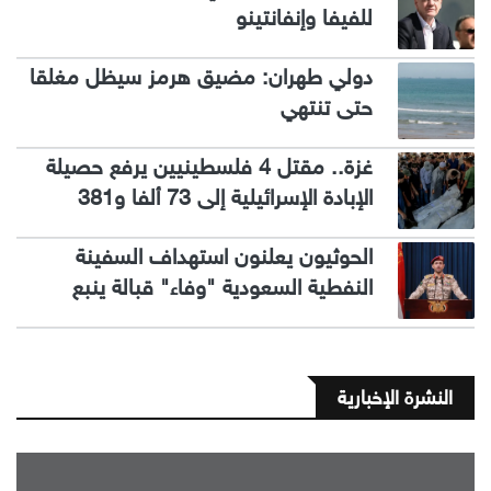
للفيفا وإنفانتينو
دولي طهران: مضيق هرمز سيظل مغلقا
حتى تنتهي
غزة.. مقتل 4 فلسطينيين يرفع حصيلة
الإبادة الإسرائيلية إلى 73 ألفا و381
الحوثيون يعلنون استهداف السفينة
النفطية السعودية "وفاء" قبالة ينبع
النشرة الإخبارية