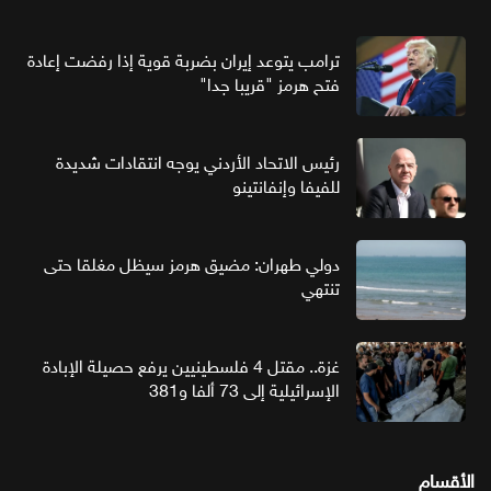
ترامب يتوعد إيران بضربة قوية إذا رفضت إعادة
فتح هرمز "قريبا جدا"
رئيس الاتحاد الأردني يوجه انتقادات شديدة
للفيفا وإنفانتينو
دولي طهران: مضيق هرمز سيظل مغلقا حتى
تنتهي
غزة.. مقتل 4 فلسطينيين يرفع حصيلة الإبادة
الإسرائيلية إلى 73 ألفا و381
الأقسام