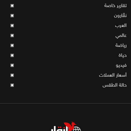
تقارير خاصة
▣
نقّارون
▣
العرب
▣
عالمي
▣
رياضة
▣
حياة
▣
فيديو
▣
أسعار العملات
▣
حالة الطقس
▣