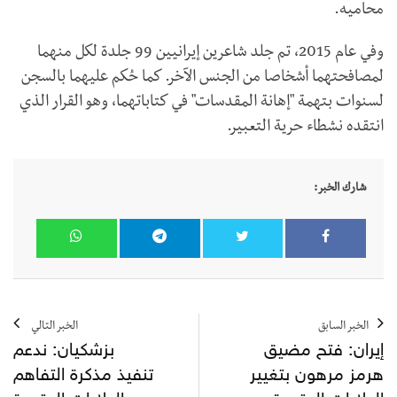
محاميه.
وفي عام 2015، تم جلد شاعرين إيرانيين 99 جلدة لكل منهما
لمصافحتهما أشخاصا من الجنس الآخر. كما حُكم عليهما بالسجن
لسنوات بتهمة "إهانة المقدسات" في كتاباتهما، وهو القرار الذي
انتقده نشطاء حرية التعبير.
شارك الخبر:
الخبر السابق
الخبر التالي
إيران: فتح مضيق
بزشكيان: ندعم
هرمز مرهون بتغيير
تنفيذ مذكرة التفاهم