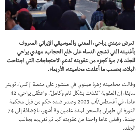
تعرض مهدي يراحي، المغني والموسيقي الإيراني المعروف
بأغنيته التي تشجع النساء على خلع الحجاب، مهدي يراحي
للجلد 74 مرة كجزء من عقوبته لدعم الاحتجاجات التي اجتاحت
البلاد، بحسب ما أعلنت محاميته، الأربعاء.
وقالت محاميته زهرة مينوي في منشور على منصة "إكس"، تويتر
سابقا، إن العقوبة "نفذت بشكل تام وكامل". واعتُقل يراحي، 42
عاما، في أغسطس/آب 2023 وصدر ضده حكم من قبل محكمة
الثورة في طهران بالسجن لمدة عامين و8 أشهر، بالإضافة إلى 74
جلدة. وقضى عاما واحدا من عقوبته كما تم تغريمه بجانب
الجلد.