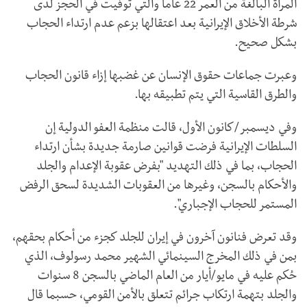
المرأة البالغة من العمر 22 عاما والتي تُوفيت في الحجز لدى
شرطة الأخلاق الإيرانية بعد اعتقالها بزعم عدم ارتداء الحجاب
بشكل صحيح.
وعبرت جماعات حقوق الإنسان عن غضبها إزاء قانون الحجاب
والطرق القاسية التي يتم تطبيقه بها.
وفي ديسمبر/كانون الأول، قالت منظمة العفو الدولية إن
السلطات الإيرانية فرضت قوانين صارمة جديدة بشأن ارتداء
الحجاب، بما في ذلك التهديد "بفرض عقوبة الإعدام والجلد
والأحكام بالسجن، وغيرها من العقوبات الشديدة لسحق الرفض
المستمر للحجاب الإجباري".
وقد تعرض فنانون آخرون في إيران للجلد كجزء من أحكام بحقهم،
بمن في ذلك المخرج السينمائي الشهير محمد رسولوف، الذي
حُكم عليه في مايو/أيار من العام الماضي بالسجن 8 سنوات
والجلد بتهمة ارتكاب جرائم تتعلق بالأمن القومي، حسبما قال