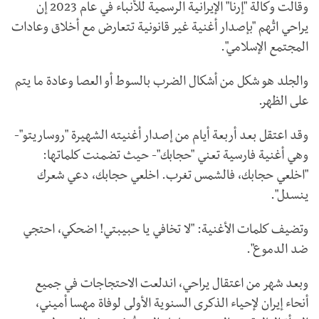
وقالت وكالة "إرنا" الإيرانية الرسمية للأنباء في عام 2023 إن
يراحي اتُهم "بإصدار أغنية غير قانونية تتعارض مع أخلاق وعادات
المجتمع الإسلامي".
والجلد هو شكل من أشكال الضرب بالسوط أو العصا وعادة ما يتم
على الظهر.
وقد اعتقل بعد أربعة أيام من إصدار أغنيته الشهيرة "روساريتو"-
وهي أغنية فارسية تعني "حجابك"- حيث تضمنت كلماتها:
"اخلعي ​​حجابك، فالشمس تغرب. اخلعي ​​حجابك، دعي شعرك
ينسدل".
وتضيف كلمات الأغنية: "لا تخافي يا حبيبتي! اضحكي، احتجي
ضد الدموع".
وبعد شهر من اعتقال يراحي، اندلعت الاحتجاجات في جميع
أنحاء إيران لإحياء الذكرى السنوية الأولى لوفاة مهسا أميني،