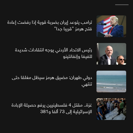
ترامب يتوعد إيران بضربة قوية إذا رفضت إعادة
فتح هرمز "قريبا جدا"
رئيس الاتحاد الأردني يوجه انتقادات شديدة
للفيفا وإنفانتينو
دولي طهران: مضيق هرمز سيظل مغلقا حتى
تنتهي
غزة.. مقتل 4 فلسطينيين يرفع حصيلة الإبادة
الإسرائيلية إلى 73 ألفا و381