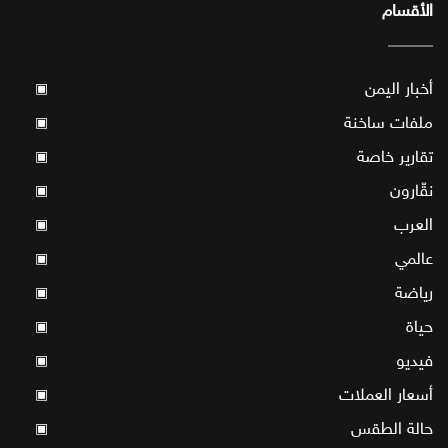
الأقسام
أخبار اليمن
▣
ملفات ساخنة
▣
تقارير خاصة
▣
نقّارون
▣
العرب
▣
عالمي
▣
رياضة
▣
حياة
▣
فيديو
▣
أسعار العملات
▣
حالة الطقس
▣