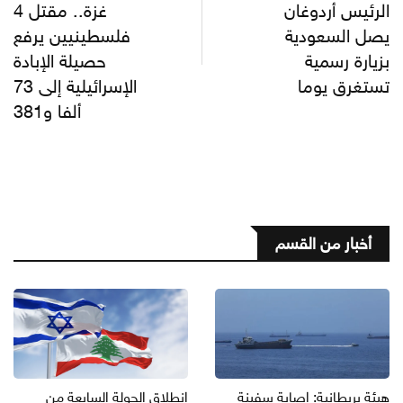
الرئيس أردوغان
غزة.. مقتل 4
يصل السعودية
فلسطينيين يرفع
بزيارة رسمية
حصيلة الإبادة
تستغرق يوما
الإسرائيلية إلى 73
ألفا و381
أخبار من القسم
هيئة بريطانية: إصابة سفينة
انطلاق الجولة السابعة من