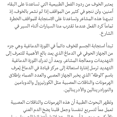
يعتبر الخوف من ردود الفعل الطبيعية التي تساعدنا على البقاء
آمنين، ولن ننجو في كثير من المواقف إذا لم نشعر بالخوف، إذ
تنبهنا هذه المشاعر وتساعدنا على الاستجابة للمواقف الخطرة
تماماً كرد الفعل عندما تقترب منا السيارات أثناء السير في
الشارع.
تبدأ استجابة الجسم للخوف دائماً في اللوزة الدماغية وهي جزء
من الجهاز الحوفي في الدماغ الذي يعد بالغ الأهمية للتعرف إلى
التهديدات ومعالجة المشاعر. وبعد أن تدرك اللوزة الدماغية
التهديد ترسل إشارة استغاثة إلى مركز قيادة في الدماغ يُعرف
باسم "الوطاء" الذي يخبر الجهاز العصبي والغدد الصماء بإطلاق
الهرمونات والناقلات العصبية مثل الكورتيزول والدوبامين
والنورادرينالين والأدرينالين.
وتظهر البحوث الطبية أن هذه الهرمونات والناقلات العصبية
تعمل معاً لتسريع تنفسنا وجعل قلبنا يضخ الدم الغني