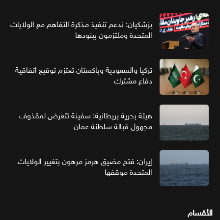
بزشكيان: ندعم تنفيذ مذكرة التفاهم مع الولايات
المتحدة وملتزمون ببنودها
تركيا والسعودية وباكستان تعتزم توقيع اتفاقية
دفاع مشترك
هيئة بحرية بريطانية: سفينة تتعرض لمقذوف
مجهول قبالة سلطنة عمان
إيران: فتح مضيق هرمز مرهون بتغيير الولايات
المتحدة موقفها
الأقسام