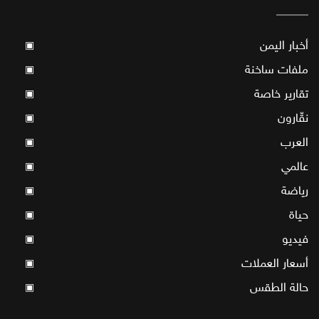
أخبار اليمن
▣
ملفات ساخنة
▣
تقارير خاصة
▣
نقّارون
▣
العرب
▣
عالمي
▣
رياضة
▣
حياة
▣
فيديو
▣
أسعار العملات
▣
حالة الطقس
▣