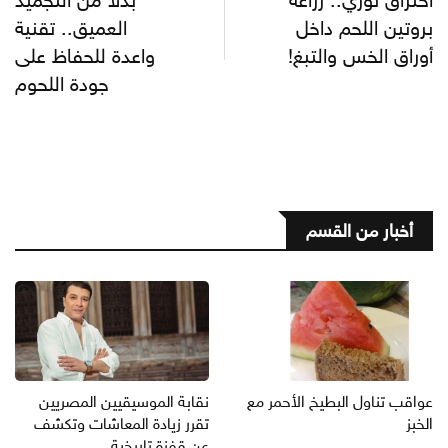
اختراق ثوري.. زراعة
بدلا من التجميد
بروتين اللحم داخل
العميق.. تقنية
أوراق الخس والتبغ!
واعدة للحفاظ على
جودة اللحوم
أخبار من القسم
عواقب تناول البطيخ الأحمر مع
نقابة الموسيقيين المصريين
الخبز
تقرر زيادة المعاشات وتكشف
عن قفزة تاريخية