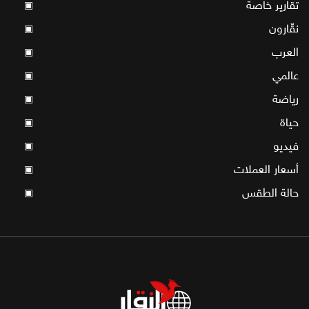
تقارير خاصة
▣
نقّارون
▣
العرب
▣
عالمي
▣
رياضة
▣
حياة
▣
فيديو
▣
أسعار العملات
▣
حالة الطقس
▣