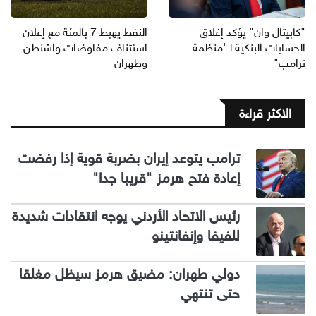
"كابيتال وان" يؤكد إغلاق
النفط يهبط 7 بالمئة مع إعلان
الحسابات البنكية لـ"منظمة
استئناف مفاوضات واشنطن
ترامب"
وطهران
الاكثر قراءة
ترامب يتوعد إيران بضربة قوية إذا رفضت
إعادة فتح هرمز "قريبا جدا"
رئيس الاتحاد الأردني يوجه انتقادات شديدة
للفيفا وإنفانتينو
دولي طهران: مضيق هرمز سيظل مغلقا
حتى تنتهي