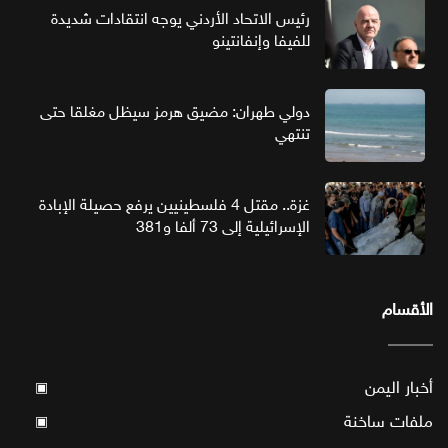
رئيس الاتحاد الأردني يوجه انتقادات شديدة
للفيفا وإنفانتينو
دولي طهران: مضيق هرمز سيظل مغلقا حتى
تنتهي
غزة.. مقتل 4 فلسطينيين يرفع حصيلة الإبادة
الإسرائيلية إلى 73 ألفا و381
الأقسام
أخبار اليمن
▣
ملفات ساخنة
▣