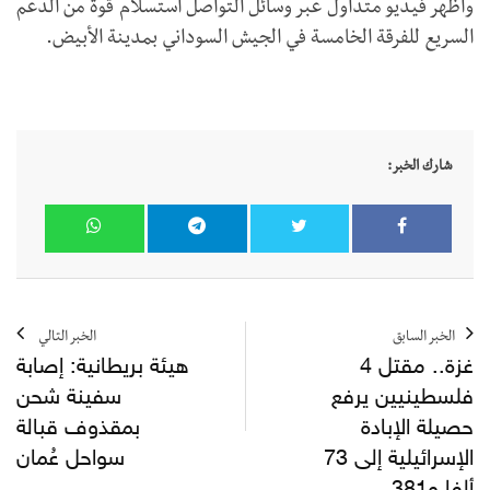
وأظهر فيديو متداول عبر وسائل التواصل استسلام قوة من الدعم
السريع للفرقة الخامسة في الجيش السوداني بمدينة الأبيض.
شارك الخبر:
الخبر السابق
الخبر التالي
غزة.. مقتل 4
هيئة بريطانية: إصابة
فلسطينيين يرفع
سفينة شحن
حصيلة الإبادة
بمقذوف قبالة
الإسرائيلية إلى 73
سواحل عُمان
ألفا و381