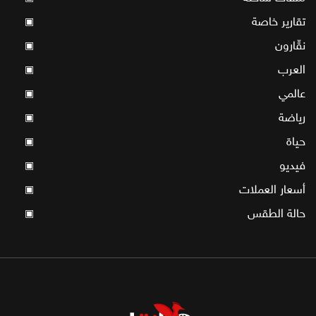
تقارير خاصة
▣
نقّارون
▣
العرب
▣
عالمي
▣
رياضة
▣
حياة
▣
فيديو
▣
أسعار العملات
▣
حالة الطقس
▣