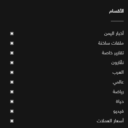
الأقسام
أخبار اليمن
▣
ملفات ساخنة
▣
تقارير خاصة
▣
نقّارون
▣
العرب
▣
عالمي
▣
رياضة
▣
حياة
▣
فيديو
▣
أسعار العملات
▣