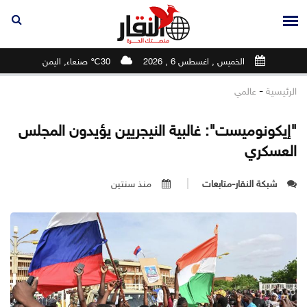
الخميس , اغسطس 6 , 2026
30℃ صنعاء, اليمن
-
الرئيسية
عالمي
"إيكونوميست": غالبية النيجريين يؤيدون المجلس
العسكري
شبكة النقار-متابعات
منذ سنتين