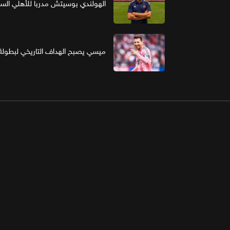
الهولندي بوسيتش مدربا للأهلي ال
ميسي يصبح الهداف التاريخي لبطولة