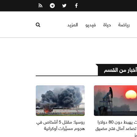
رياضة
حياة
فيديو
المزيد
أخبار من القسم
برنت يهبط دون 80 دولارا
روسيا: مقتل 5 أشخاص في
تصاعد آمال فتح مضيق
هجوم مسيَّرات أوكرانية
ز