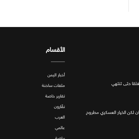
الأقسام
أخبار اليمن
قا حتى تنتهي
ملفات ساخنة
تقارير خاصة
نقّارون
ان لكن الخيار العسكري مطروح
العرب
عالمي
رياضة