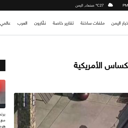
27℃ صنعاء, اليمن
خبار اليمن
ملفات ساخنة
تقارير خاصة
نقّارون
العرب
عالمي
مع 
هرم