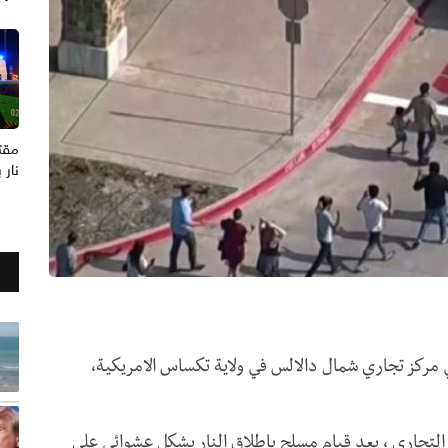
نار 
كز تجاري شمال دالالس في ولاية تكساس الامريكية،
التجاري ، بعد قيام مسلح باطلاق النار بشكل عشوائي على