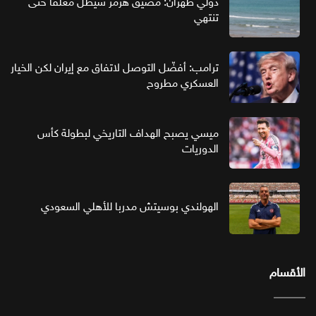
دولي طهران: مضيق هرمز سيظل مغلقا حتى
تنتهي
ترامب: أفضّل التوصل لاتفاق مع إيران لكن الخيار
العسكري مطروح
ميسي يصبح الهداف التاريخي لبطولة كأس
الدوريات
الهولندي بوسيتش مدربا للأهلي السعودي
الأقسام