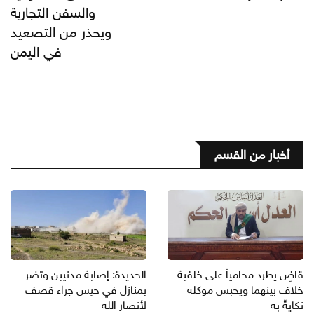
والسفن التجارية
ويحذر من التصعيد
في اليمن
أخبار من القسم
قاضٍ يطرد محامياً على خلفية
الحديدة: إصابة مدنيين وتضر
خلاف بينهما ويحبس موكله
بمنازل في حيس جراء قصف
نكايةً به
لأنصار الله