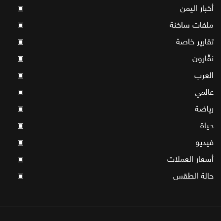
أخبار اليمن
▣
ملفات ساخنة
▣
تقارير خاصة
▣
نقّارون
▣
العرب
▣
عالمي
▣
رياضة
▣
حياة
▣
فيديو
▣
أسعار العملات
▣
حالة الطقس
▣