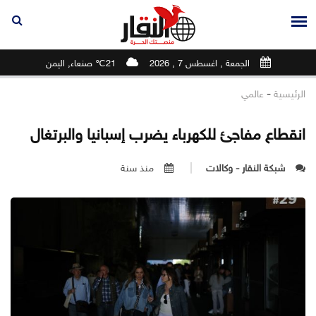
الجمعة , اغسطس 7 , 2026
21℃ صنعاء, اليمن
-
الرئيسية
عالمي
انقطاع مفاجئ للكهرباء يضرب إسبانيا والبرتغال
شبكة النقار - وكالات
منذ سنة