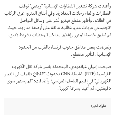
وأعلنت شركة تشغيل القطارات الإسبانية "رينفي" توقف
القطارات وإلغاء رحلات المغادرة. وفي أنفاق المترو، غرق الركاب
في الظلام. وأظهر مقطع فيديو نُشر على وسائل التواصل
الاجتماعي عربات مترو مُظلمة عالقة على أرصفة مدريد، حيث
تم تعليق خدمة المترو وإغلاق مداخل المحطات بشريط لاصق.
وتعرضت بعض مناطق جنوب فرنسا، بالقرب من الحدود
الإسبانية، لتأثير متقطع.
صرحت إميلي غرانديدي، المتحدثة باسم شركة نقل الكهرباء
الفرنسية (RTE)، لشبكة CNN بحدوث "انقطاع طفيف في التيار
الكهربائي" في إقليم الباسك الفرنسي؛ وأضافت: "لم يستمر سوى
دقيقتين، ثم أُعيد بسرعة كبيرة".
شارك الخبر: