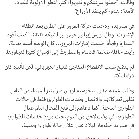
وقالت: "خففوا سرعتكم وانتبهوا أكثر. أعطوا الأولوية للقيادة
الآمنة: هدوءكم ينقذ الأرواح".
في مدريد، ازدحمت حركة المرور على الطرق بعد انطفاء
الإشارات. وقال لويس إيبانيز خيمينيز لشبكة CNN: "كنت أقود
السيارة وفجأة اختفت إشارات المرور... كان الوضع أشبه بغابة".
رأيت حافلة ضخمة قادمة، واضطررتُ إلى الإسراع كثيرًا لتجاوزها.
لم يتضح سبب الانقطاع المفاجئ للتيار الكهربائي، لكن تأثيره كان
دراماتيكيًا.
وطلب عمدة مدريد، خوسيه لويس مارتينيز ألميدا، من الناس
تقليل تحركاتهم والاتصال بخدمات الطوارئ فقط في حالات
الطوارئ العاجلة. كما دعاهم إلى فتح المجال أمام عمال
الطوارئ. في وقت لاحق من اليوم، حثّ مزود خدمات الطوارئ
في مدريد حكومة البلاد على إعلان حالة طوارئ وطنية.