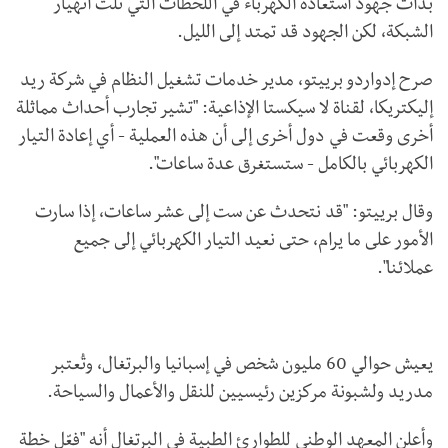
بدأت جهود استعادة الكهرباء في اللحظات التي تلت انهيار
الشبكة، لكن الجهود قد تمتد إلى الليل.
صرح إدواردو برييتو، مدير خدمات تشغيل النظام في شركة ريد
إليكتريكا، لقناة لا سيكستا الإذاعية: "تشير تجارب أحداث مماثلة
أخرى وقعت في دول أخرى إلى أن هذه العملية - أي إعادة التيار
الكهربائي بالكامل - ستستغرق عدة ساعات".
وقال برييتو: "قد نتحدث عن ست إلى عشر ساعات، إذا سارت
الأمور على ما يرام، حتى نعيد التيار الكهربائي إلى جميع
عملائنا".
يعيش حوالي 60 مليون شخص في إسبانيا والبرتغال، وتُعتبر
مدريد ولشبونة مركزين رئيسيين للنقل والأعمال والسياحة.
وأعلن المعهد الوطني للطوارئ الطبية في البرتغال أنه "فعّل خطة