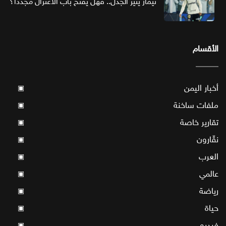
نيمار يثير الجدل.. فهل يفتح باب الاعتزال مجددا؟
الأقسام
أخبار اليمن
▣
ملفات ساخنة
▣
تقارير خاصة
▣
نقّارون
▣
العرب
▣
عالمي
▣
رياضة
▣
حياة
▣
فيديو
▣