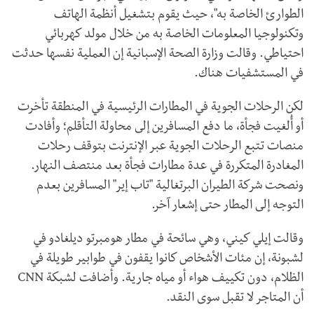
الطوارئ الخاصة به"، حيث يقوم بتشغيل أنظمة الهاتف
وتكنولوجيا المعلومات الخاصة به من خلال مولد كهربائي
احتياطي. وقالت وزارة الصحة الإسبانية إن العملية نفسها حدثت
في المستشفيات هناك.
لكن الرحلات الجوية في المطارات الرئيسية في المنطقة تأخرت
أو أُلغيت فجأة، ما دفع المسافرين إلى محاولة التأقلم؛ وأفادت
منصات تتبع الرحلات الجوية عبر الإنترنت بتوقف رحلات
المغادرة المتكررة في عدة مطارات فجأة بعد منتصف النهار.
ونصحت شركة الطيران البرتغالية "تاب إير" المسافرين بعدم
التوجه إلى المطار حتى إشعار آخر.
وقالت إيلي كيني، وهي سائحة في مطار هومبرتو ديلغادو في
لشبونة، إن مئات الأشخاص كانوا يقفون في طوابير طويلة في
الظلام، دون تكييف هواء أو مياه جارية. وأضافت لشبكة CNN
أن المتاجر لا تقبل سوى النقد.