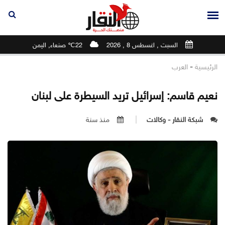
السبت , اغسطس 8 , 2026
22℃ صنعاء, اليمن
-
الرئيسية
العرب
نعيم قاسم: إسرائيل تريد السيطرة على لبنان
شبكة النقار - وكالات
منذ سنة