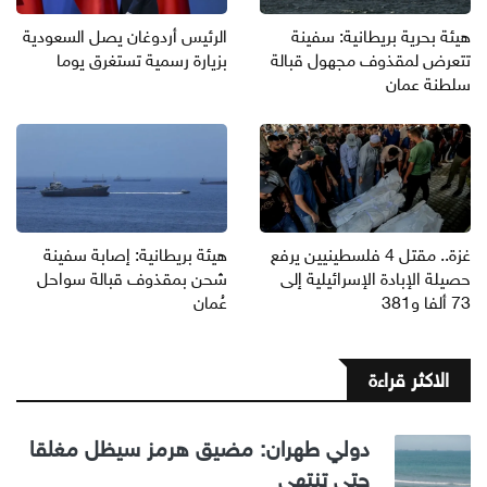
هيئة بحرية بريطانية: سفينة
الرئيس أردوغان يصل السعودية
تتعرض لمقذوف مجهول قبالة
بزيارة رسمية تستغرق يوما
سلطنة عمان
غزة.. مقتل 4 فلسطينيين يرفع
هيئة بريطانية: إصابة سفينة
حصيلة الإبادة الإسرائيلية إلى
شحن بمقذوف قبالة سواحل
73 ألفا و381
عُمان
الاكثر قراءة
دولي طهران: مضيق هرمز سيظل مغلقا
حتى تنتهي