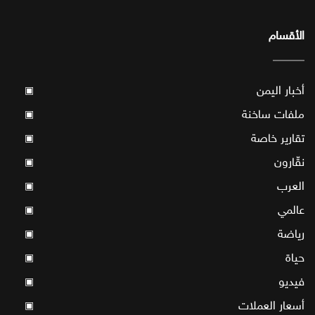
الأقسام
أخبار اليمن
▣
ملفات ساخنة
▣
تقارير خاصة
▣
نقّارون
▣
العرب
▣
عالمي
▣
رياضة
▣
حياة
▣
فيديو
▣
أسعار العملات
▣