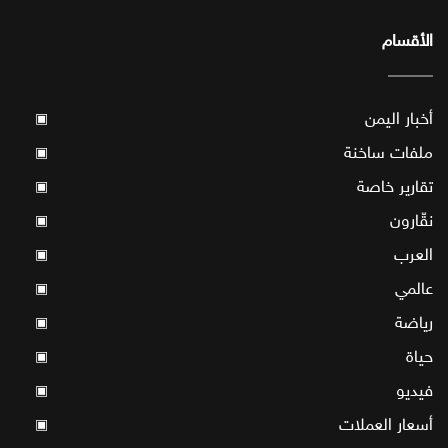
الأقسام
أخبار اليمن
▣
ملفات ساخنة
▣
تقارير خاصة
▣
نقّارون
▣
العرب
▣
عالمي
▣
رياضة
▣
حياة
▣
فيديو
▣
أسعار العملات
▣