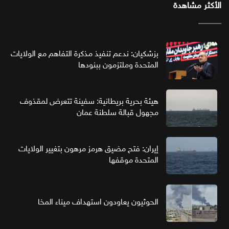
الأكثر مشاهدة
بزشكيان: ندعم تنفيذ مذكرة التفاهم مع الولايات
المتحدة وملتزمون ببنودها
هيئة بحرية بريطانية: سفينة تتعرض لمقذوف
مجهول قبالة سلطنة عمان
إيران: فتح مضيق هرمز مرهون بتغيير الولايات
المتحدة موقفها
الحوثيون يعاودون استهداف ميناء المخا