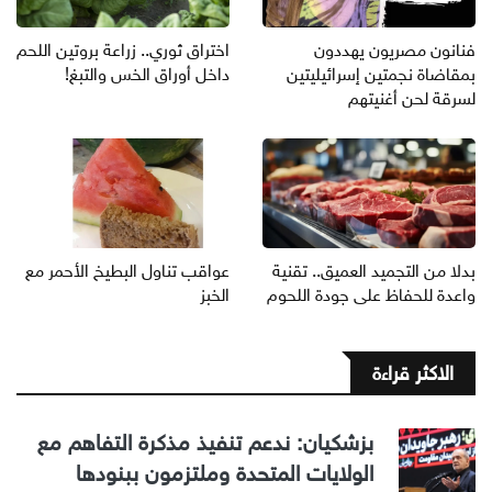
فنانون مصريون يهددون
اختراق ثوري.. زراعة بروتين اللحم
بمقاضاة نجمتين إسرائيليتين
داخل أوراق الخس والتبغ!
لسرقة لحن أغنيتهم
بدلا من التجميد العميق.. تقنية
عواقب تناول البطيخ الأحمر مع
واعدة للحفاظ على جودة اللحوم
الخبز
الاكثر قراءة
بزشكيان: ندعم تنفيذ مذكرة التفاهم مع
الولايات المتحدة وملتزمون ببنودها