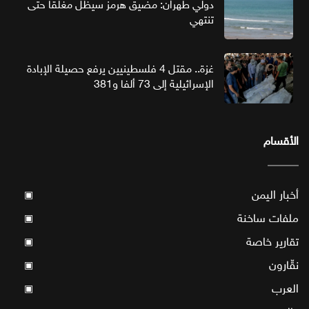
دولي طهران: مضيق هرمز سيظل مغلقا حتى
تنتهي
غزة.. مقتل 4 فلسطينيين يرفع حصيلة الإبادة
الإسرائيلية إلى 73 ألفا و381
الأقسام
أخبار اليمن
▣
ملفات ساخنة
▣
تقارير خاصة
▣
نقّارون
▣
العرب
▣