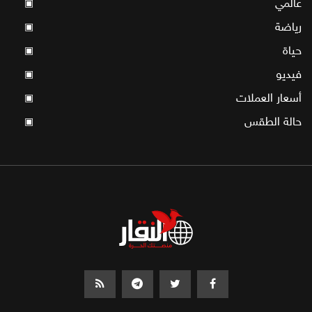
عالمي
▣
رياضة
▣
حياة
▣
فيديو
▣
أسعار العملات
▣
حالة الطقس
▣