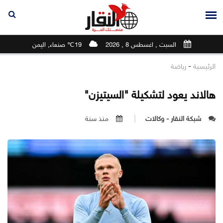
السبت , اغسطس 8 , 2026
19℃ صنعاء, اليمن
-
الرئيسية
رياضة
هالاند يعود لتشكيلة "السيتيزن"
شبكة النقار - وكالات
منذ سنة