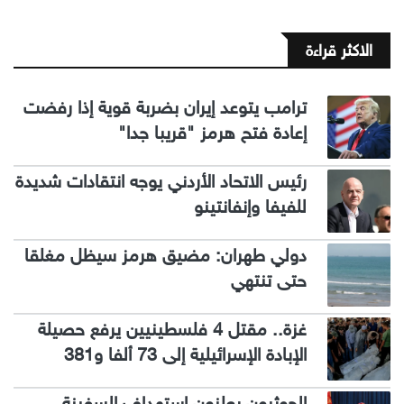
الاكثر قراءة
ترامب يتوعد إيران بضربة قوية إذا رفضت
إعادة فتح هرمز "قريبا جدا"
رئيس الاتحاد الأردني يوجه انتقادات شديدة
للفيفا وإنفانتينو
دولي طهران: مضيق هرمز سيظل مغلقا
حتى تنتهي
غزة.. مقتل 4 فلسطينيين يرفع حصيلة
الإبادة الإسرائيلية إلى 73 ألفا و381
الحوثيون يعلنون استهداف السفينة