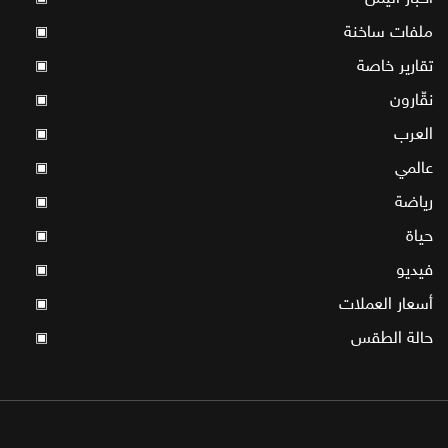
ملفات ساخنة
▣
تقارير خاصة
▣
نقّارون
▣
العرب
▣
عالمي
▣
رياضة
▣
حياة
▣
فيديو
▣
أسعار العملات
▣
حالة الطقس
▣