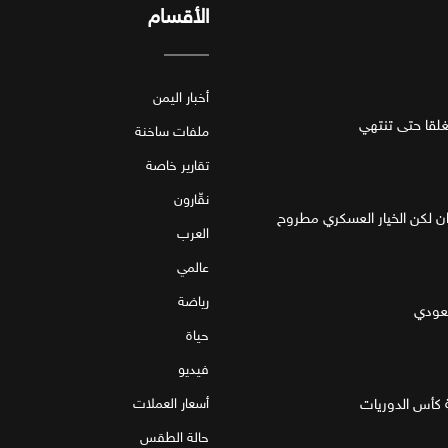
الأقسام
أخبار اليمن
قا حتى تنتهي
ملفات ساخنة
تقارير خاصة
نقّارون
ان لكن الخيار العسكري مطروح
العرب
عالمي
رياضة
سعودي
حياة
فيديو
 كأس الدوريات
أسعار العملات
حالة الطقس