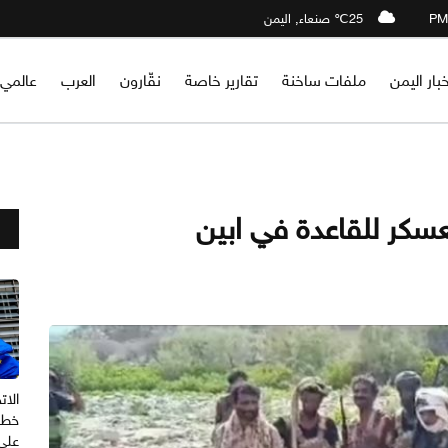
25℃ صنعاء, اليمن
خبار اليمن
ملفات ساخنة
تقارير خاصة
نقّارون
العرب
عالمي
كر للقاعدة في ابين
الات
خطو
على 