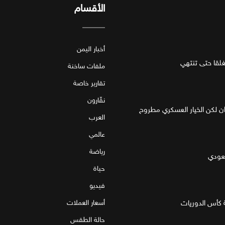
الأقسام
أخبار اليمن
قا حتى تنتهي
ملفات ساخنة
تقارير خاصة
نقّارون
ان لكن الخيار العسكري مطروح
العرب
عالمي
رياضة
سعودي
حياة
فيديو
 كأس الدوريات
أسعار العملات
حالة الطقس