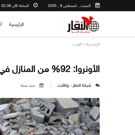
السبت , اغسطس 8 , 2026
الساعة الآن 02:38 PM
الرئيسية
أ
-
الرئيسية
العرب
الأونروا: 92% من المنازل في غزة دمرت
شبكة النقار - وكالات
منذ سنة