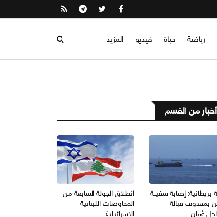
رياضة
حياة
فيديو
المزيد
أخبار من القسم
 بريطانية: إصابة سفينة
انطلاق الجولة السابعة من
 بمقذوف قبالة
المفاوضات اللبنانية
حل عُمان
الإسرائيلية