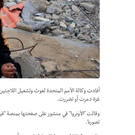
غزة دمرت أو تضررت.
وقالت "الأونروا" في منشور على صفحتها بمنصة "فيسب
تصوره".