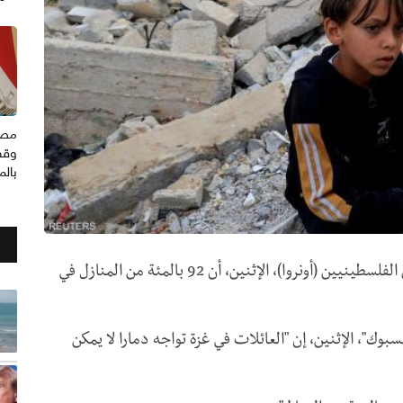
مصر
وقف
بال
أفادت وكالة الأمم المتحدة لغوث وتشغيل اللاجئين الفلسطينيين (أونروا)، الإثنين، أن 92 بالمئة من المنازل في
وك"، الإثنين، إن "العائلات في غزة تواجه دمارا لا يمكن