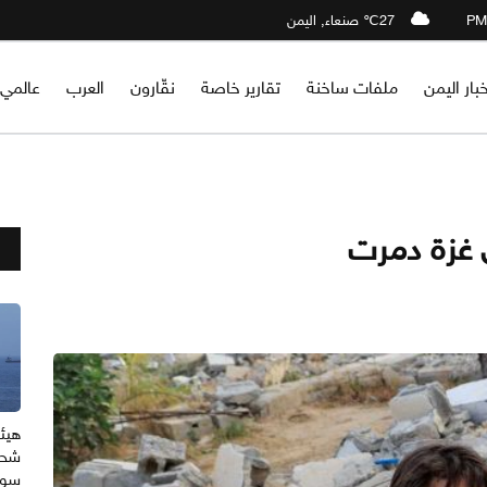
27℃ صنعاء, اليمن
خبار اليمن
ملفات ساخنة
تقارير خاصة
نقّارون
العرب
عالمي
هيئة
شحن
سوا