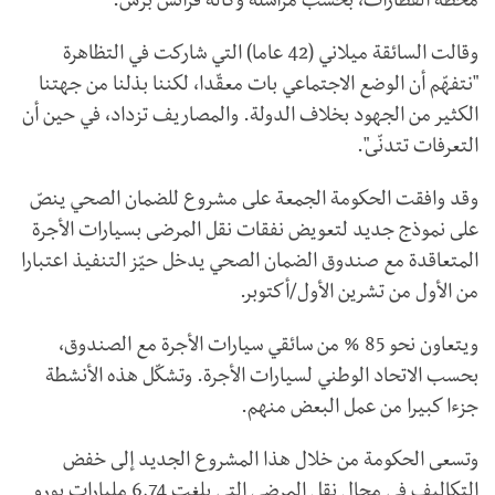
محطة القطارات، بحسب مراسلة وكالة فرانس برس.
وقالت السائقة ميلاني (42 عاما) التي شاركت في التظاهرة
"نتفهّم أن الوضع الاجتماعي بات معقّدا، لكننا بذلنا من جهتنا
الكثير من الجهود بخلاف الدولة. والمصاريف تزداد، في حين أن
التعرفات تتدنّى".
وقد وافقت الحكومة الجمعة على مشروع للضمان الصحي ينصّ
على نموذج جديد لتعويض نفقات نقل المرضى بسيارات الأجرة
المتعاقدة مع صندوق الضمان الصحي يدخل حيّز التنفيذ اعتبارا
من الأول من تشرين الأول/أكتوبر.
ويتعاون نحو 85 % من سائقي سيارات الأجرة مع الصندوق،
بحسب الاتحاد الوطني لسيارات الأجرة. وتشكّل هذه الأنشطة
جزءا كبيرا من عمل البعض منهم.
وتسعى الحكومة من خلال هذا المشروع الجديد إلى خفض
التكاليف في مجال نقل المرضى التي بلغت 6,74 مليارات يورو