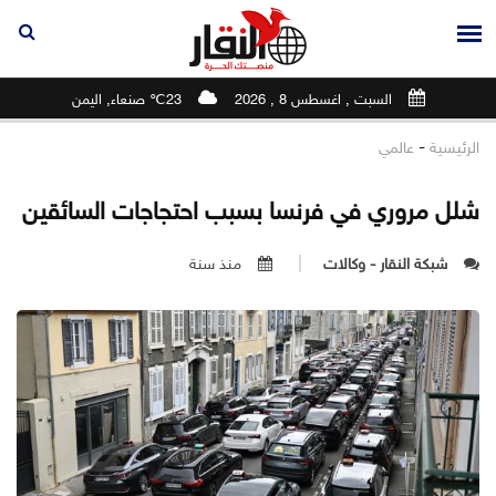
السبت , اغسطس 8 , 2026
23℃ صنعاء, اليمن
-
الرئيسية
عالمي
شلل مروري في فرنسا بسبب احتجاجات السائقين
شبكة النقار - وكالات
منذ سنة