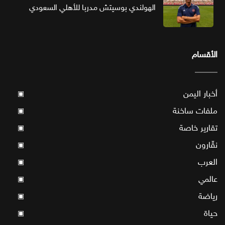
الهولندي بوسيتش مدربا للأهلي السعودي
الأقسام
أخبار اليمن
▣
ملفات ساخنة
▣
تقارير خاصة
▣
نقّارون
▣
العرب
▣
عالمي
▣
رياضة
▣
حياة
▣