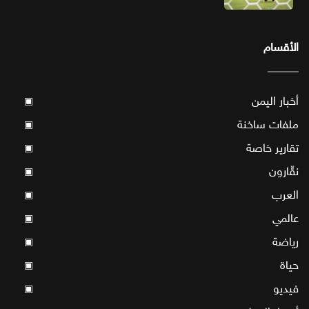
الأقسام
أخبار اليمن
▣
ملفات ساخنة
▣
تقارير خاصة
▣
نقّارون
▣
العرب
▣
عالمي
▣
رياضة
▣
حياة
▣
فيديو
▣