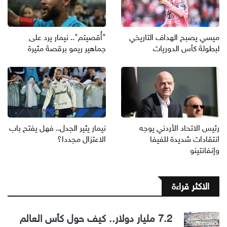
ميسي يصبح الهداف التاريخي
"أُقصيتم".. نيمار يرد على
لبطولة كأس الدوريات
جماهير ريمو برقصة مثيرة
رئيس الاتحاد الأردني يوجه
نيمار يثير الجدل.. فهل يفتح باب
انتقادات شديدة للفيفا
الاعتزال مجددا؟
وإنفانتينو
الاكثر قراءة
7.2 مليار دولار.. كيف حول كأس العالم