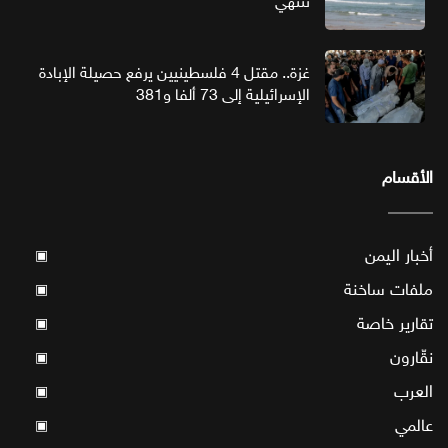
تنتهي
غزة.. مقتل 4 فلسطينيين يرفع حصيلة الإبادة
الإسرائيلية إلى 73 ألفا و381
الأقسام
أخبار اليمن
▣
ملفات ساخنة
▣
تقارير خاصة
▣
نقّارون
▣
العرب
▣
عالمي
▣