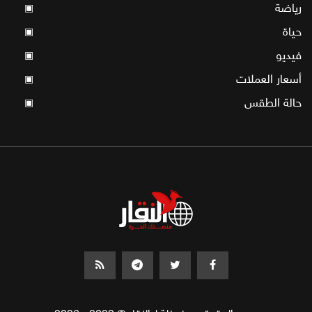
رياضة
▣
حياة
▣
فيديو
▣
أسعار العملات
▣
حالة الطقس
▣