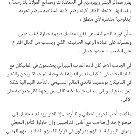
يقرر مصائر البشر ويهرسهم في المعتقلات ومصانع الفولاذ بلا رحمة ،
ولقد انهار الاتحاد الهائل كونه وضع الأمة السلافية موضع تجربة
أيدلوجية مفتقرة لأي منطق ،
شأن كوريا الشمالية وهي تقرر اعدامك بتهمة حيازة كتاب ديني
وتقسرك على عبادة الزعيم الخرتيت ،الذي وبسبب من الملل اقترح
على الشعب : اعبدوا جدتي .
في الجانب الاخر كان قادة الغرب الليبرالي يجتمعون في الفاتيكان مع
البابا للبحث في " كيف ندمر الدولة الشيوعية الملحدة" ريجن وتاتشر
في الفاتيكان بوصفهما قائدي العالم المسيحي ، لتأخذ الليبرالية شكلا
امن منتج تسويقي مغلف جيدا لكنه تالف من وجهة نظر جغرافية على
الأقل.
ماكنت أحب تحويل لحظتي وانا أردد ,,إذ نادى ربه نداء خفيا,, إلى
موضوع جدال صاخب مع أناس افتراضيين وإن حاولوا التأنق اللحظي
بتملق الليبرالية الا انهم يدركون في قرارة انفسهم انه لا يسعهم المضي