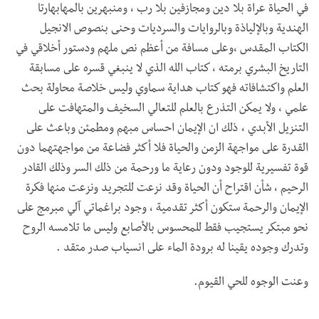
في الحياة عراة بلا دين ومجازفين بلا رب ، ومنبهرين بالمهابهارتا
الهندية وبالإلياذة وبالروايات والسرديات وحنى بنصوص الانجيل
الكتاب المقدس ،وعلى مسافة من أعظم نص ملهم ودستور أخلاقي في
التاريخ البشري برمته ، كتاب الله الذي لا ينبغي قسره على مسابقة
العلم واكتشافاته فهو كتاب هداية سماوي وليس خلاصة محاولة بحث
علمي ، ولا يمكن التذرع بالعلم للتعالي السخيف والمتهافت على
التنزيل الأبدي ، ذلك ان الإيمان احساس مبهم ومطمئن وباعث على
القدرة على مواجهة الزمن والحياة فلا أكثر فضاعة من مواجهتهما دون
قوة تفسيرية للوجود ودون رعاية ما ورحمة من ذلك السر وذلك القادر
الرحيم ، شأن اقتراح أن الحياة وقد نزعت للتجريد ونزعت منها فكرة
الإيمان والرحمة ستكون أكثر تقدمية ، وجود براغماتي آلي مبرمج على
نحو مبتكر يستجيب فقط للمحسوس بالأصابع وليس ما تلامسه الروح
وتدرك وجوده يقينا له برودة الماء على انسياب صدر متقد .
وعنت الوجوه للحي القيوم.