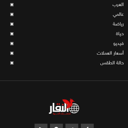
العرب
▣
عالمي
▣
رياضة
▣
حياة
▣
فيديو
▣
أسعار العملات
▣
حالة الطقس
▣