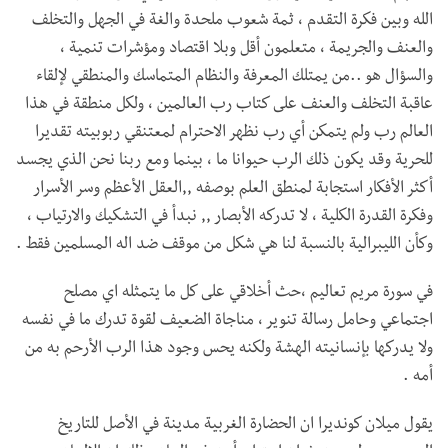
الله وبين فكرة التقدم ، ثمة شعوب ملحدة والغة في الجهل والتخلف
والعنف والجريمة ، متعلمون أقل وبلا اقتصاد ومؤشرات تنمية ،
والسؤال هو ..من يمتلك المعرفة والنظام المتماسك والمنطقي لإلقاء
عاقبة التخلف والعنف على كتاب رب العالمين ، ولكل منطقة في هذا
العالم رب ولم يتمكن أي رب نظهر الاحترام لمعتنقي ربوبيته تقديرا
للحرية وقد يكون ذلك الرب حيوانا ما ، بينما ومع ربنا نحن الذي يجسد
أكثر الأفكار استجابة لمنطق العلم بوصفه ,,العقل الأعظم وسر الأسرار
وفكرة القدرة الكلية ، لا تدركه الأبصار ,, نبدأ في التشكيك والارتياب ،
وكأن الليبرالية بالنسبة لنا هي شكل من موقف ضد اله المسلمين فقط .
في سورة مريم تعاليم ،حث أخلاقي على كل ما يتمثله اي مصلح
اجتماعي وحامل رسالة تنوير ، مناجاة الضعيف لقوة تدرك ما في نفسه
ولا يدركها بإنسانيته الهشة ولكنه يحس وجود هذا الرب الأرحم به من
أمه .
يقول ميلان كونديرا ان الحضارة الغربية مدينة في الأصل للتاريخ