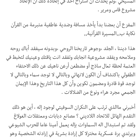
المسيحي ،ولم يحدث ان استراح أحد في إلحاده ذلك ان الإلحاد
مشروع قاس ومرير .
المفزع أن بعضنا بدأ يأخذ مسافة وضدية عاطفية متبرمة من القرآن
نكاية ب,,المسيرة القرآنية,,
هذا ديننا ، الجلد ،وجوهر تاريخنا الروحي ،وبدونه سيفقد أباك روحه
وملامحه ويفقد مشروعية انجابك وتفقد انت ياقتك وعينيك لتخبط في
العتمة لحظة تعال ساذج أو مضطغن أرعن ناهيك عن ذلك الاحتفاء
الطفولي باكتشاف أن الكون لانهائي وبالتالي لا توجد سماء وبالتالي لا
توجد قوة قادرة ومضمون تكوين وأن كل هذا التاريخ وهذا الإيمان
الجمعي مجرد هراء ونوع من الضلالات .
أخبرني ماالذي ترتب على النكران السوفيتي لوجود إله ، أين هو ذلك
التقدم الهائل للاتحاد اللاديني ؟ مصانع دبابات ومعتقلات الغولاغ
ولقد تم استبدال اله السماوات بإله يعمل أمينا عاما للحزب الشيوعي
ويرتدي بزة عسكرية مختزلا كل إرادة بشرية في إرادته الشخصية وهو