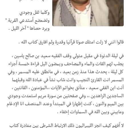
وكلما ثقل وجودي
وتضعضع أستدعي القرية "
وبرد حصاها " آخر الليل .
قالوا انني لا زلت امتلك صوتا قرآنيا وقدرة ولم افارق كتاب الله .
في ليلة الدنوة في مقيل متولي وقف الفقيه سعيد بن صالح ياسين ،
يجلب لهم القات والماء والمصاحف ويمضون اليل قراءة خمسة أجزاء
كل ليلة ، يحدث هذا منذ زمن بعيد ، في مانطلق عليه المسمر ، وفي
المسمر انت القارئ النجيب وانت شاب نشأ في عبادة الله وقبلهما
أنت ابن الفقي سعيد ، متأنق بخواتم الآيات ،،المؤمنون ، القانتين ،
الساجدين الزاهدين ،، وفي صفحتين من سورة مريم استعدت وجودي
بين الميم والنون ، كنت إظهارا في المبتدأ وعند المنتصف انا الإدغام
ومابيني وبين الله في السماوات إخفاء .
لا أفهم كيف انجز الليبراليون ذلك الارتباط الشرطي بين مغادرة كتاب