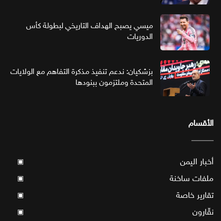
ميسي يصبح الهداف التاريخي لبطولة كأس
الدوريات
بزشكيان: ندعم تنفيذ مذكرة التفاهم مع الولايات
المتحدة وملتزمون ببنودها
الأقسام
أخبار اليمن
▣
ملفات ساخنة
▣
تقارير خاصة
▣
نقّارون
▣