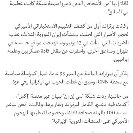
قائلا إنها "من الأشخاص الذين دمروا سمعة شبكة كانت عظيمة
في السابق".
وكانت برتراند أول من كشف التقييم الاستخباراتي الأميركي
لحجم الأضرار التي لحقت بمنشآت إيران النووية الثلاث، عقب
الضربات التي بدأت في 13 يونيو واستهدفت مواقع حساسة في
طهران ومناطق أخرى، وأسفرت عن مقتل قادة عسكريين وعلماء
إيرانيين.
يذكر أن بيرتراند البالغة من العمر 33 عاما، تعمل كمراسلة سياسية
مع محطة CNN، وسبق أن غطت الحرب في أوكرانيا وفي غزة.
من جانبها، ردت شبكة "سي إن إن" ببيان عبر منصة "إكس"،
أكدت فيه دعمها الكامل لبرتراند وتقاريرها، وقالت: "نحن ندعم
بنسبة 100 بالمئة صحافة ناتاشا، وخصوصا تغطيتها للهجوم
الأميركي على المنشآت النووية الإيرانية".