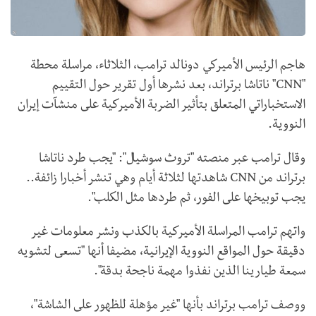
هاجم الرئيس الأميركي دونالد ترامب، الثلاثاء، مراسلة محطة
"CNN" ناتاشا برتراند، بعد نشرها أول تقرير حول التقييم
الاستخباراتي المتعلق بتأثير الضربة الأميركية على منشآت إيران
النووية.
وقال ترامب عبر منصته "تروث سوشيال": "يجب طرد ناتاشا
برتراند من CNN شاهدتها لثلاثة أيام وهي تنشر أخبارا زائفة..
يجب توبيخها على الفور، ثم طردها مثل الكلب".
واتهم ترامب المراسلة الأميركية بالكذب ونشر معلومات غير
دقيقة حول المواقع النووية الإيرانية، مضيفا أنها "تسعى لتشويه
سمعة طيارينا الذين نفذوا مهمة ناجحة بدقة".
ووصف ترامب برتراند بأنها "غير مؤهلة للظهور على الشاشة"،