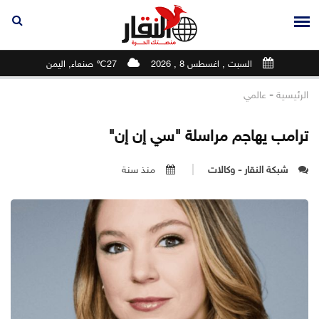
السبت , اغسطس 8 , 2026
27℃ صنعاء, اليمن
-
الرئيسية
عالمي
ترامب يهاجم مراسلة "سي إن إن"
شبكة النقار - وكالات
منذ سنة