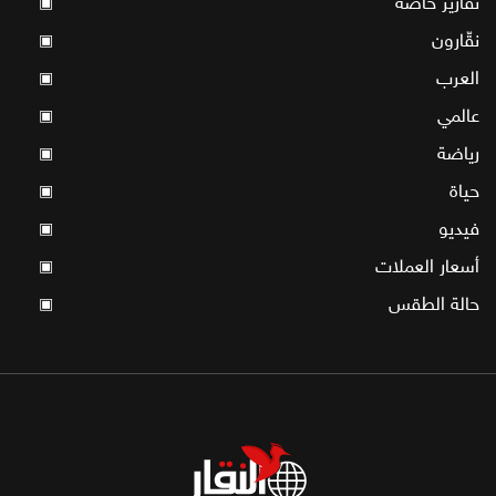
تقارير خاصة
▣
نقّارون
▣
العرب
▣
عالمي
▣
رياضة
▣
حياة
▣
فيديو
▣
أسعار العملات
▣
حالة الطقس
▣