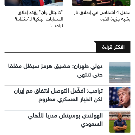
مقتل 4 أشخاص في إطلاق نار
"كابيتال وان" يؤكد إغلاق
بشبه جزيرة القرم
الحسابات البنكية لـ"منظمة
ترامب"
الاكثر قراءة
دولي طهران: مضيق هرمز سيظل مغلقا
حتى تنتهي
ترامب: أفضّل التوصل لاتفاق مع إيران
لكن الخيار العسكري مطروح
الهولندي بوسيتش مدربا للأهلي
السعودي