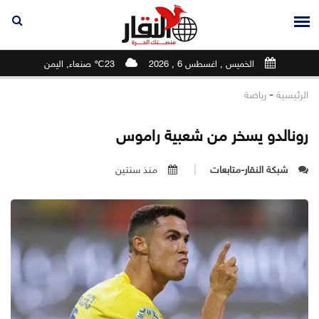
الخميس , اغسطس 6 , 2026
23℃ صنعاء, اليمن
-
الرئيسية
رياضة
رونالدو يسخر من شعبية راموس
شبكة النقار-متابعات
منذ سنتين