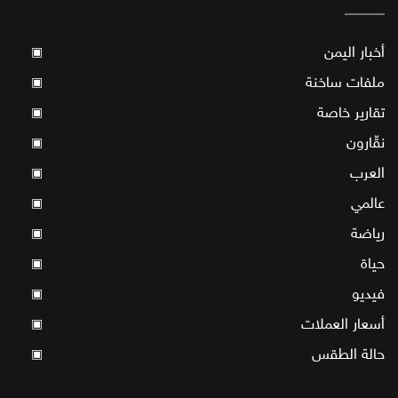
أخبار اليمن
▣
ملفات ساخنة
▣
تقارير خاصة
▣
نقّارون
▣
العرب
▣
عالمي
▣
رياضة
▣
حياة
▣
فيديو
▣
أسعار العملات
▣
حالة الطقس
▣