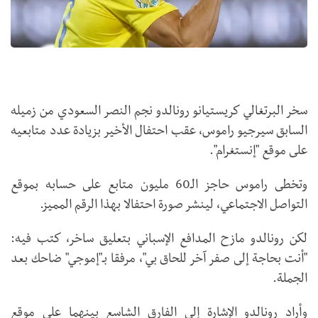
سخر البرتغالي كريستيانو رونالدو نجم النصر السعودي من زميله
السابق سيرجيو راموس، عقب احتفال الأخير بزيادة عدد متابعيه
على موقع "إنستغرام".
وتخطى راموس حاجز الـ60 مليون متابع على حسابه بموقع
التواصل الاجتماعي، لينشر صورة احتفالا بهذا الرقم المميز.
لكن رونالدو مازح المدافع الإسباني بتعليق ساخر، كتب فيه:
"أنت بحاجة إلى صفر آخر للحاق بي"، مرفقا بـ"إموجي" ضاحك بعد
الجملة.
وأراد رونالدو الإشارة إلى الفارق الشاسع بينهما على موقع