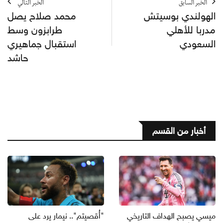
الخبر السابق
الخبر التالي
الهولندي بوسيتش
محمد صلاح يصل
مدربا للأهلي
طرابزون وسط
السعودي
استقبال جماهيري
حاشد
أخبار من القسم
ميسي يصبح الهداف التاريخي
"أُقصيتم".. نيمار يرد على