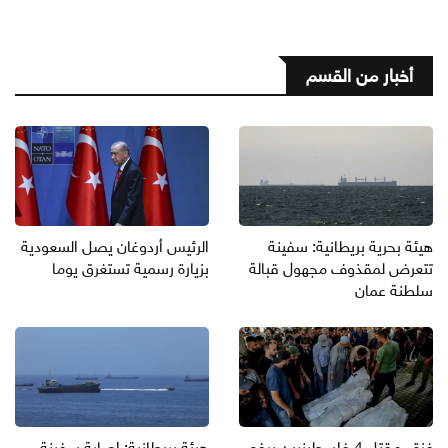
أخبار من القسم
هيئة بحرية بريطانية: سفينة
الرئيس أردوغان يصل السعودية
تتعرض لمقذوف مجهول قبالة
بزيارة رسمية تستغرق يوما
سلطنة عمان
غزة.. مقتل 4 فلسطينيين يرفع
هيئة بريطانية: إصابة سفينة