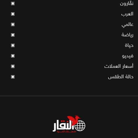
نقّارون
▣
العرب
▣
عالمي
▣
رياضة
▣
حياة
▣
فيديو
▣
أسعار العملات
▣
حالة الطقس
▣