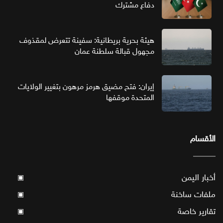
دفاع مشترك
هيئة بحرية بريطانية: سفينة تتعرض لمقذوف
مجهول قبالة سلطنة عمان
إيران: فتح مضيق هرمز مرهون بتغيير الولايات
المتحدة موقفها
الأقسام
أخبار اليمن
▣
ملفات ساخنة
▣
تقارير خاصة
▣