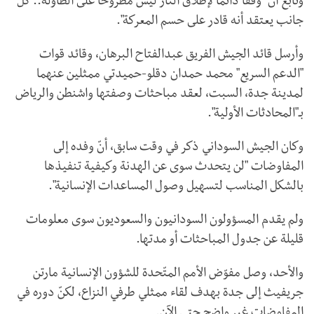
وتابع أنّ "وقفا دائما لإطلاق النار ليس مطروحا على الطاولة.. كل
جانب يعتقد أنه قادر على حسم المعركة".
وأرسل قائد الجيش الفريق عبدالفتاح البرهان، وقائد قوات
"الدعم السريع" محمد حمدان دقلو-حميدتي ممثلين عنهما
لمدينة جدة، السبت، لعقد مباحثات وصفتها واشنطن والرياض
بـ"المحادثات الأولية".
وكان الجيش السوداني ذكر في وقت سابق، أنّ وفده إلى
المفاوضات "لن يتحدث سوى عن الهدنة وكيفية تنفيذها
بالشكل المناسب لتسهيل وصول المساعدات الإنسانية".
ولم يقدم المسؤولون السودانيون والسعوديون سوى معلومات
قليلة عن جدول المباحثات أو مدتها.
والأحد، وصل مفوّض الأمم المتّحدة للشؤون الإنسانية مارتن
جريفيث إلى جدة بهدف لقاء ممثلي طرفي النزاع، لكنّ دوره في
المفاوضات غير واضح حتى الآن.