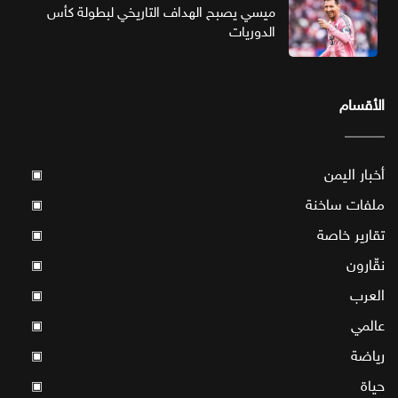
ميسي يصبح الهداف التاريخي لبطولة كأس
الدوريات
الأقسام
أخبار اليمن
▣
ملفات ساخنة
▣
تقارير خاصة
▣
نقّارون
▣
العرب
▣
عالمي
▣
رياضة
▣
حياة
▣