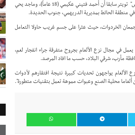
وذكر المرصد في تغريدة على حسابه في منصة "إكس" تويتر سابقا أن أحمد فتيني عكيمي (18 عاماً)، وماجد يحي
جمعان الخردوات، حيث عثرا على جسم غريب حاولا التعامل
ل في مجال نزع الألغام بجروح متفرقة جراء انفجار لغم،
افظة مأرب، شرقي البلاد، حسب ما افاد المرصد.
ع الألغام يواجهون تحديات كبيرة نتيجة افتقارهم لأدوات
ن ألغاما محلية الصنع وعبوات مموهة تعمل بتقنيات متطورة".