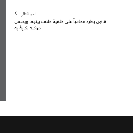
الخبر التالي
قاضٍ يطرد محامياً على خلفية خلاف بينهما ويحبس
موكله نكايةً به