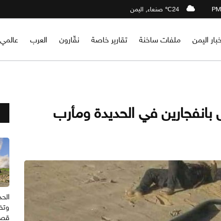
24℃ صنعاء, اليمن
خبار اليمن
ملفات ساخنة
تقارير خاصة
نقّارون
العرب
عالمي
الحد
وتض
قصف