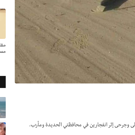
مقت
مسج
قتلى وجرحى إثر انفجارين في محافظتي الحديدة ومأرب.