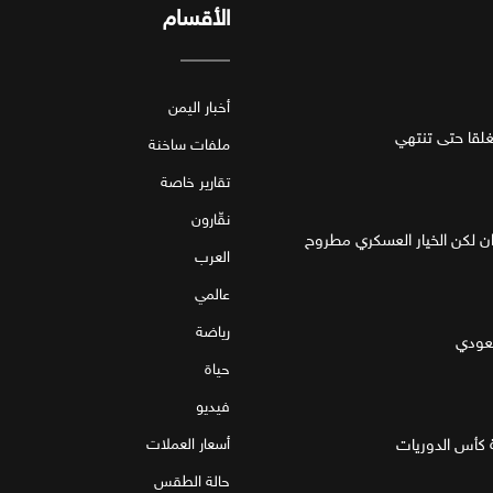
الأقسام
أخبار اليمن
قا حتى تنتهي
ملفات ساخنة
تقارير خاصة
نقّارون
ان لكن الخيار العسكري مطروح
العرب
عالمي
رياضة
سعودي
حياة
فيديو
 كأس الدوريات
أسعار العملات
حالة الطقس