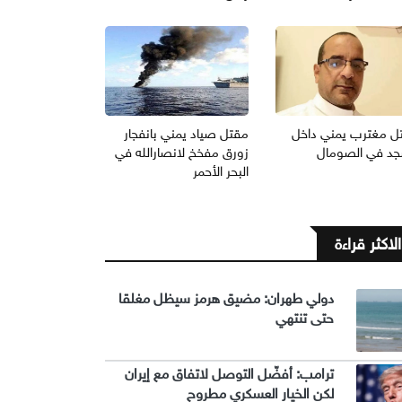
ل مغترب يمني داخل
مقتل صياد يمني بانفجار
د في الصومال
زورق مفخخ لانصارالله في
البحر الأحمر
الاكثر قراءة
دولي طهران: مضيق هرمز سيظل مغلقا
حتى تنتهي
ترامب: أفضّل التوصل لاتفاق مع إيران
لكن الخيار العسكري مطروح