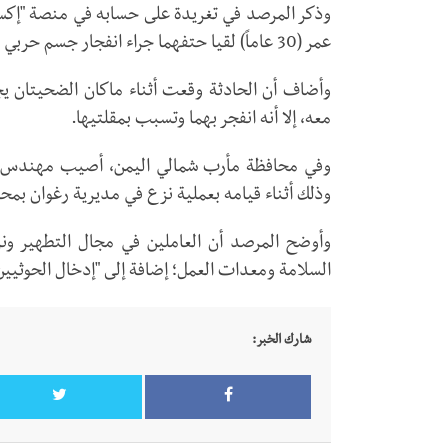
عمر (30 عاماً) لقيا حتفهما جراء انفجار جسم حربي في منطقة الحائط بمديرية الدريهمي، جنوب الحديدة.
وأضاف أن الحادثة وقعت أثناء ماكان الضحيتان ي
معه، إلا أنه انفجر بهما وتسبب بمقلتيها.
وفي محافظة مأرب شمالي اليمن، أصيب مهندس يعم
وذلك أثناء قيامه بعملية نزع في مديرية رغوان بمح
وأوضح المرصد أن العاملين في مجال التطهير ونز
السلامة ومعدات العمل؛ إضافة إلى "إدخال الحوثيي
شارك الخبر: