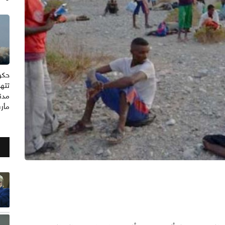
حكو
تتهم
مدن
مأر