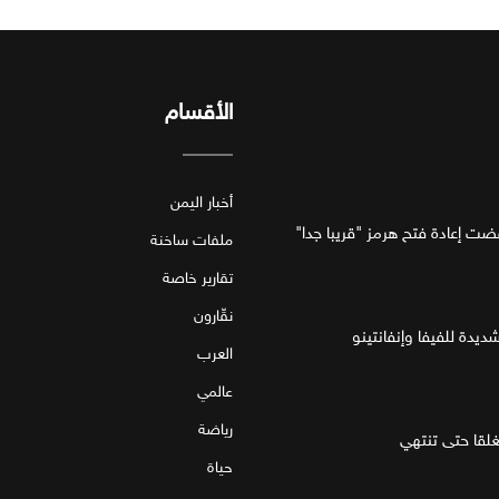
الأقسام
أخبار اليمن
فضت إعادة فتح هرمز "قريبا جدا"
ملفات ساخنة
تقارير خاصة
نقّارون
ديدة للفيفا وإنفانتينو
العرب
عالمي
رياضة
قا حتى تنتهي
حياة