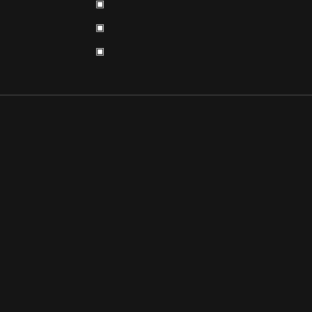
▣
▣
▣