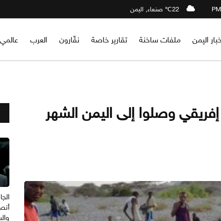
22℃ صنعاء, اليمن
خبار اليمن
ملفات ساخنة
تقارير خاصة
نقّارون
العرب
عالمي
ضاع المزرية..13 ألف إفريقي وصلوا إلى اليمن الشهر
الجا
أنصا
وال