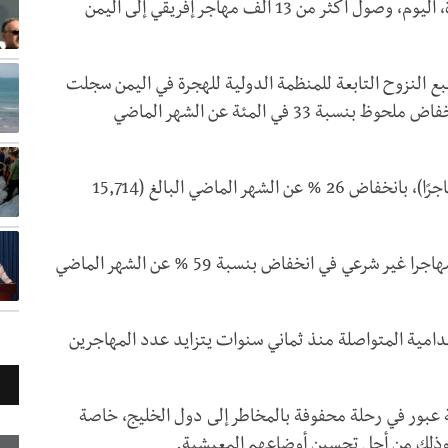
أكدت منظمة الهجرة الدولية التابعة للأمم المتحدة، اليوم، وصول أكثر من 13 ألف مهاجر إفريقي إلى اليمن
ع النزوح التابعة للمنظمة الدولية للهجرة في اليمن سجلت
في أبريل الماضي، دخول 13،414مهاجرًا لليمن ، بانخفاض ملحوظ بنسبة 33 في المئة عن الشهر الماضي
وأضاف التقرير أنه وصل محافظة لحج ا (11,656 مهاجرًا)، بانخفاض 26 % عن الشهر الماضي البالغ (15,714
ولفت الى أن محافظة شبوة شهدت وصول (1755) مهاجرا غير شرعي في انخفاض بنسبة 59 % عن الشهر الماضي
لدامية المتواصلة منذ ثماني سنوات يتزايد عدد المهاجرين
 عبور في رحلة محفوفة بالمخاطر إلى دول الخليج، خاصة
 وذلك من أجل تحسين أوضاعهم المعيشية.