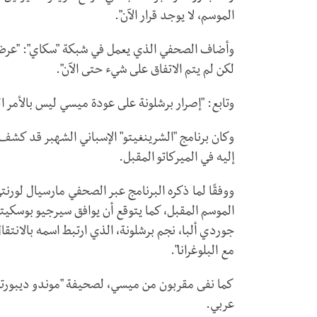
الموسم، لا يوجد قرار الآن".
لكن لم يتم الاتفاق على شيء حتى الآن".
وتابع: "إصرار برشلونة على عودة ميسي ليس بالأمر 
وكان برنامج "الشرينغيتو" الإسباني الشهبر قد كشف
إليه في الميركاتو المقبل.
ووفقًا لما ذكره البرنامج عبر الصحفي مارسيال لور
الموسم المقبل، كما يتوقع أن يوافق سيرجيو بوسكيت
جوردي ألبا، نجم برشلونة، الذي ارتبط اسمه بالانتق
مع البلوغرانا".
كما نفى مقربون من ميسي، لصحيفة "موندو ديبورتيفو
عربي.