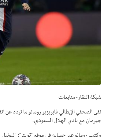
شبكة النقار-متابعات
نفى الصحفي الإيطالي فابريزيو رومانو ما تردد عن ا
جيرمان مع نادي الهلال السعودي.
وكتب رومانو عبر حسابه في موقع "تويتر": "ليونيل م