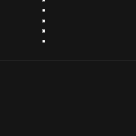
▣
▣
▣
▣