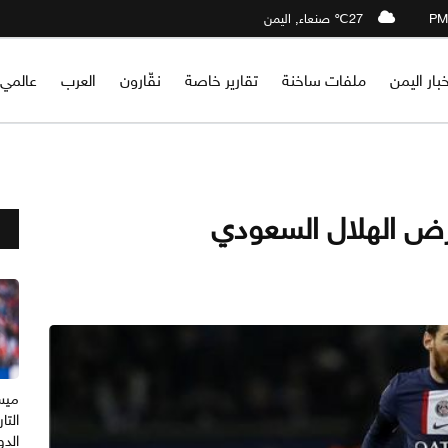
27℃ صنعاء, اليمن
خبار اليمن
ملفات ساخنة
تقارير خاصة
نقّارون
العرب
عالمي
ض الهلال السعودي
ميس
التا
الدو