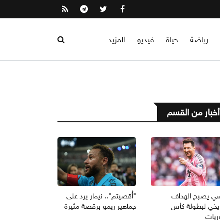
رياضة
حياة
فيديو
المزيد
أخبار من القسم
ي يصبح الهداف
"أُقصيتم".. نيمار يرد على
ريخي لبطولة كأس
جماهير ريمو برقصة مثيرة
ريات