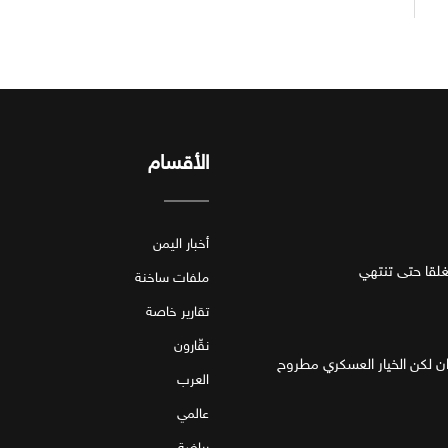
الأقسام
أخبار اليمن
قا حتى تنتهي
ملفات ساخنة
تقارير خاصة
نقّارون
ان لكن الخيار العسكري مطروح
العرب
عالمي
رياضة