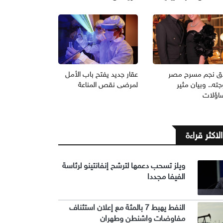
ق نجم مسرح مصر
عقار جديد يفتح باب الأمل
ته.. وبيان مثير
لمرضى نقص المناعة
ساؤلات
الاكثر قراءة
ويلز تسحب دعمها لترشح إنفانتينو لرئاسة
الفيفا مجددا
النفط يهبط 7 بالمئة مع إعلان استئناف
مفاوضات واشنطن وطهران