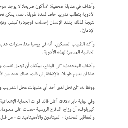
وأضاف في مقابلة صحفية: "سأكون صريحا: لا يوجد موخ
الأدوية يتطلب تدريبا خاصا لمدة طويلة. نعم، يمكن تحقي
نتيجة لذلك، يفقد الإنسان إحساسه (وجوده) كبشر. وتؤ
الإدمان".
وأكد الطبيب العسكري، أنه في روسيا منذ سنوات عديدة 
الجانبية المدمرة لهذه الأدوية.
وأضاف المتحدث: "في الواقع، يمكنك أن تجعل نفسك جندي
هذا لن يدوم طويلا. بالإضافة إلى ذلك، هناك عدد من الأ
ووفقا له، "لن تحل لدى أحد أي منبهات محل التدريب وال
وفي نهاية ناير 2023، أعلن قائد قوات الحما
كيريلوف، أن وزارة الدفاع الروسية حصلت على معلوم
والعقاقير المخدرة - الميثادون والأمفيتامينات - من قبل