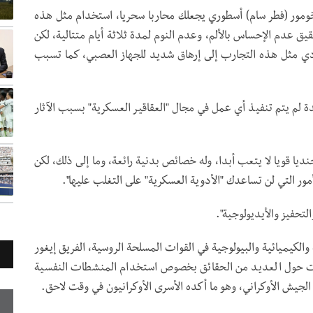
ومور (فطر سام) أسطوري يجعلك محاربا سحريا، استخدام مثل هذه
ق عدم الإحساس بالألم، وعدم النوم لمدة ثلاثة أيام متتالية، لكن
دي مثل هذه التجارب إلى إرهاق شديد للجهاز العصبي، كما تسبب
لم يتم تنفيذ أي عمل في مجال "العقاقير العسكرية" بسبب الآثار
ا قويا لا يتعب أبدا، وله خصائص بدنية رائعة، وما إلى ذلك، لكن
مور التي لن تساعدك "الأدوية العسكرية" على التغلب عليها".
تحفيز والأيديولوجية".
ية الإشعاعية والكيميائية والبيولوجية في القوات المسلحة الروسية، الفريق إيغور
ات حول العديد من الحقائق بخصوص استخدام المنشطات النفسية
 الجيش الأوكراني، وهو ما أكده الأسرى الأوكرانيون في وقت لاحق.