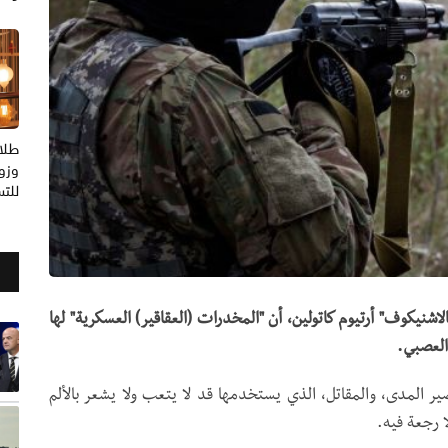
طلا
وزوج
للت
نيكوف" أرتيوم كاتولين، أن "المخدرات (العقاقير) العسكرية" لها
العصبي.
صير المدى، والمقاتل، الذي يستخدمها قد لا يتعب ولا يشعر بالألم
ا رجعة فيه.