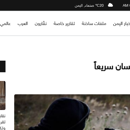
20℃ صنعاء, اليمن
خبار اليمن
ملفات ساخنة
تقارير خاصة
نقّارون
العرب
عالمي
سان سريعاً
نقاب
تقرر
وتك