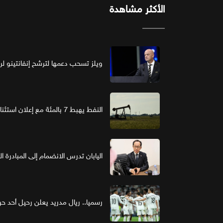
الأكثر مشاهدة
ويلز تسحب دعمها لترشح إنفانتينو لرئ
النفط يهبط 7 بالمئة مع إعلان استئناف مفاوضات واشنطن وطهران
اليابان تدرس الانضمام إلى المبادرة ا
رسميا.. ريال مدريد يعلن رحيل أحد حر