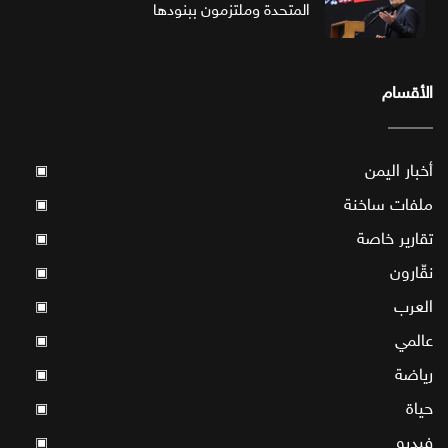
المتحدة وملتزمون ببنودها
الأقسام
أخبار اليمن
▣
ملفات ساخنة
▣
تقارير خاصة
▣
نقّارون
▣
العرب
▣
عالمي
▣
رياضة
▣
حياة
▣
فيديو
▣