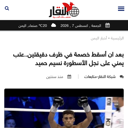
الجمعة , اغسطس 7 , 2026
20℃ صنعاء, اليمن
-
الرئيسية
أخبار اليمن
بعد ان أسقط خصمة في ظرف دقيقتين..عتب
يمني على نجل الأسطورة نسيم حميد
شبكة النقار-متابعات
منذ سنتين