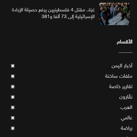
غزة.. مقتل 4 فلسطينيين يرفع حصيلة الإبادة
الإسرائيلية إلى 73 ألفا و381
الأقسام
أخبار اليمن
▣
ملفات ساخنة
▣
تقارير خاصة
▣
نقّارون
▣
العرب
▣
عالمي
▣
رياضة
▣