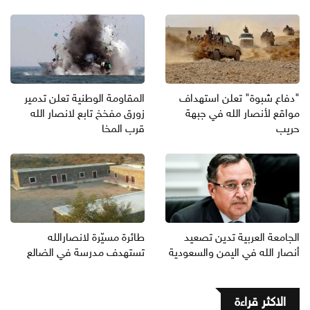
"دفاع شبوة" تعلن استهداف
المقاومة الوطنية تعلن تدمير
مواقع لأنصار الله في جبهة
زورق مفخخ تابع لانصار الله
حريب
قرب المخا
الجامعة العربية تدين تصعيد
طائرة مسيّرة لانصارالله
أنصار الله في اليمن والسعودية
تستهدف مدرسة في الضالع
الاكثر قراءة