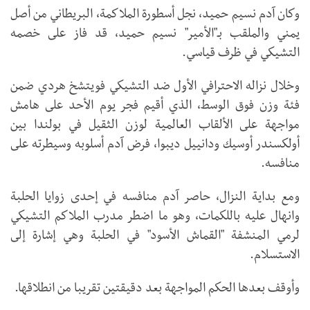
وكان آدم نسيم حميد، نجل أسطورة الملاكمة، البريطاني من أصل
يمني والملقب بـ"الأمير" نسيم حميد، قد فاز على خصمه
التشيكي في ظرف قياسي.
وخلال نزاله الاحترافي الأول ضد التشيكي فويتشخ هردي ضمن
فئة وزن فوق الوسط، الذي أقيم فجر يوم الأحد على هامش
مواجهة على الألقاب العالمية لوزن الثقيل في بولندا بين
أولكسندر أوسيك ودانييل ديبوا، فرض آدم أسلوبه وسيطرته على
منافسه.
ومع بداية النزال، حاصر آدم منافسه في إحدى زوايا الحلبة
وانهال عليه باللكمات، وهو ما اضطر مدرب الملاكم التشيكي
لرمي المنشفة "القماش الأسود" في الحلبة وهي إشارة إلى
الاستسلام.
وأوقف بعدها الحكم المواجهة بعد دقيقتين تقريبا من انطلاقها.