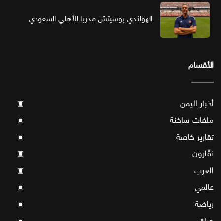
الهولندي بوسيتش مدربا للأهلي السعودي
الأقسام
أخبار اليمن
▣
ملفات ساخنة
▣
تقارير خاصة
▣
نقّارون
▣
العرب
▣
عالمي
▣
رياضة
▣
حياة
▣