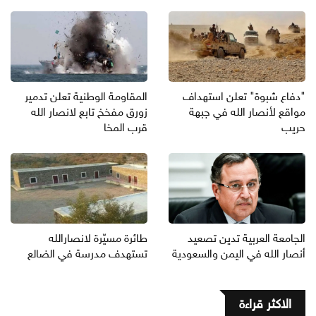
"دفاع شبوة" تعلن استهداف
المقاومة الوطنية تعلن تدمير
مواقع لأنصار الله في جبهة
زورق مفخخ تابع لانصار الله
حريب
قرب المخا
الجامعة العربية تدين تصعيد
طائرة مسيّرة لانصارالله
أنصار الله في اليمن والسعودية
تستهدف مدرسة في الضالع
الاكثر قراءة