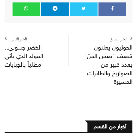
الخبر السابق
الخبر التالي
الحوثيون يعلنون
الخضر جننوني..
قصف "صحن الجنّ"
المولد الذي يأتي
بعدد كبير من
مطلياً بالجبايات
الصواريخ والطائرات
المسيرة
أخبار من القسم