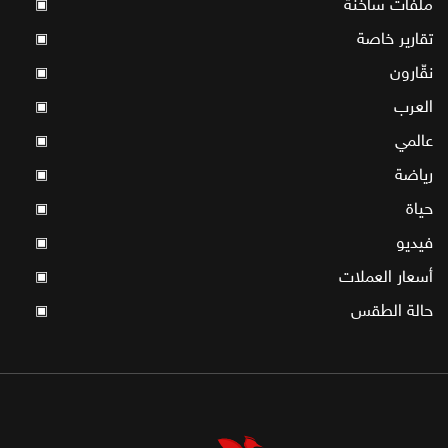
ملفات ساخنة
▣
تقارير خاصة
▣
نقّارون
▣
العرب
▣
عالمي
▣
رياضة
▣
حياة
▣
فيديو
▣
أسعار العملات
▣
حالة الطقس
▣