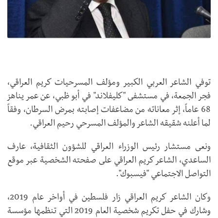
توفي الشاعر العربي الكبير ومؤلف المسرحيات كريم العراقي،
فجر الجمعة، في مستشفى "كليفلاند" في أبو ظبي، عن عمر يناهز
68 عاماً، إثر معاناته من مضاعفات إصابته بمرض السرطان، وفقاً
لما أعلنه شقيقه الشاعر والمؤلف المسرحي رحيم العراقي.
ونعى مستشار رئيس الوزراء العراقي للشؤون الثقافية، عارف
الساعدي، الشاعر كريم العراقي على صفحته الشخصية عبر موقع
التواصل الاجتماعي "فيسبوك".
وكان الشاعر كريم العراقي زار فلسطين في أواخر عام 2019،
وشارك في حفل تكريم شخصية العام 2019 التي تنظمها مؤسسة