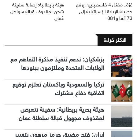
غزة.. مقتل 4 فلسطينيين يرفع
هيئة بريطانية: إصابة سفينة
حصيلة الإبادة الإسرائيلية إلى
شحن بمقذوف قبالة سواحل
73 ألفا و381
عُمان
الاكثر قراءة
بزشكيان: ندعم تنفيذ مذكرة التفاهم مع
الولايات المتحدة وملتزمون ببنودها
تركيا والسعودية وباكستان تعتزم توقيع
اتفاقية دفاع مشترك
هيئة بحرية بريطانية: سفينة تتعرض
لمقذوف مجهول قبالة سلطنة عمان
إيران: فتح مضيق هرمز مرهون بتغيير