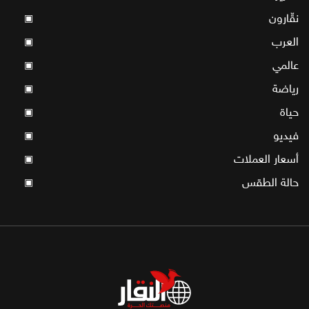
نقّارون
▣
العرب
▣
عالمي
▣
رياضة
▣
حياة
▣
فيديو
▣
أسعار العملات
▣
حالة الطقس
▣