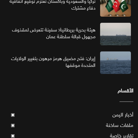
تركيا والسعودية وباكستان تعتزم توقيع اتفاقية
دفاع مشترك
هيئة بحرية بريطانية: سفينة تتعرض لمقذوف
مجهول قبالة سلطنة عمان
إيران: فتح مضيق هرمز مرهون بتغيير الولايات
المتحدة موقفها
الأقسام
أخبار اليمن
▣
ملفات ساخنة
▣
تقارير خاصة
▣