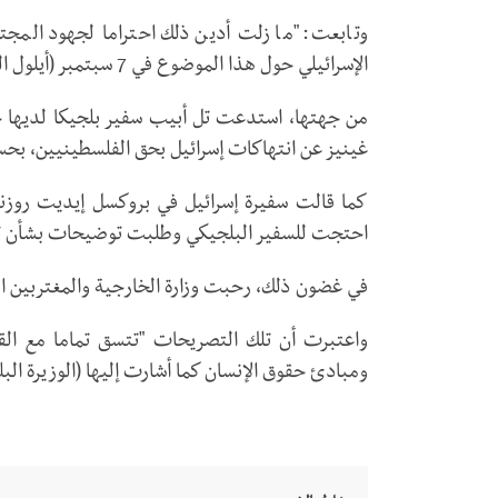
وتابعت: "ما زلت أدين ذلك احتراما لجهود المجتم
الإسرائيلي حول هذا الموضوع في 7 سبتمبر (أيلول الجاري)".
من جهتها، استدعت تل أبيب سفير بلجيكا لديها جا
غينيز عن انتهاكات إسرائيل بحق الفلسطينيين، بحس
كما قالت سفيرة إسرائيل في بروكسل إيديت روزنزف
احتجت للسفير البلجيكي وطلبت توضيحات بشأن تص
في غضون ذلك، رحبت وزارة الخارجية والمغتربين ال
واعتبرت أن تلك التصريحات "تتسق تماما مع القا
ومبادئ حقوق الإنسان كما أشارت إليها (الوزيرة البل