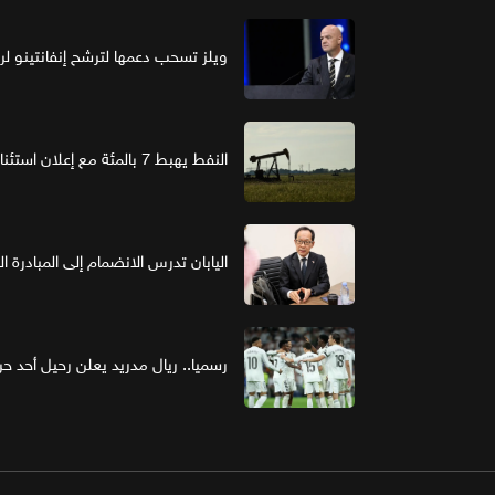
ويلز تسحب دعمها لترشح إنفانتينو لرئ
النفط يهبط 7 بالمئة مع إعلان استئناف مفاوضات واشنطن وطهران
اليابان تدرس الانضمام إلى المبادرة ا
رسميا.. ريال مدريد يعلن رحيل أحد حر