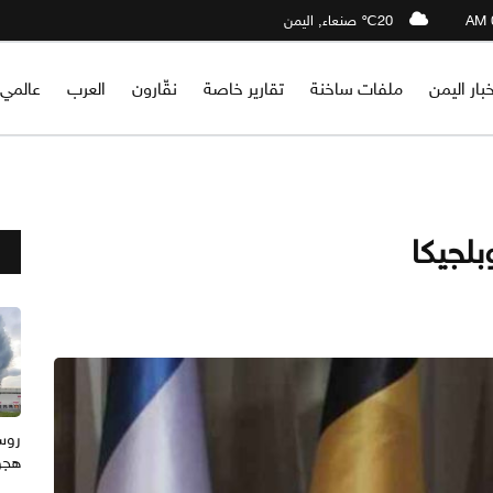
20℃ صنعاء, اليمن
خبار اليمن
ملفات ساخنة
تقارير خاصة
نقّارون
العرب
عالمي
بلجيكا
هجوم