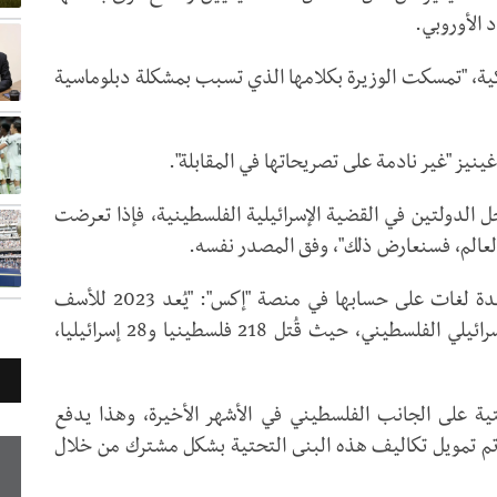
 الأوروبي.
 الإلكتروني لصحيفة "HLN" البلجيكية، "تمسكت الوزيرة بكلامها الذي تسبب بمشكلة دبلوماسية
نيز "غير نادمة على تصريحاتها في المقابلة".
ل الدولتين في القضية الإسرائيلية الفلسطينية، فإذا تعرضت
لعالم، فسنعارض ذلك"، وفق المصدر نفسه.
وقالت غينيز في تصريحاتها التي أعادت نشرها بعدة لغات على حسابها في منصة "إكس": "يُعد 2023 للأسف
العام الأكثر دموية منذ فترة طويلة في الصراع الإسرائيلي الفلسطيني، حيث قُتل 218 فلسطينيا و28 إسرائيليا،
تية على الجانب الفلسطيني في الأشهر الأخيرة، وهذا يدفع
ا تم تمويل تكاليف هذه البنى التحتية بشكل مشترك من خلال