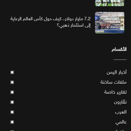
7.2 مليار دولار.. كيف حول كأس العالم الرعاية
إلى استثمار ذهبي؟
الأقسام
أخبار اليمن
▣
ملفات ساخنة
▣
تقارير خاصة
▣
نقّارون
▣
العرب
▣
عالمي
▣