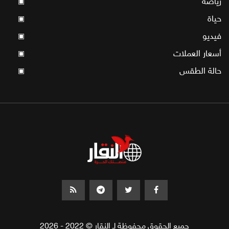
رياضة
▣
حياة
▣
فيديو
▣
أسعار العملات
▣
حالة الطقس
▣
جميع الحقوق محفوظة لـ النقار © 2022 - 2026