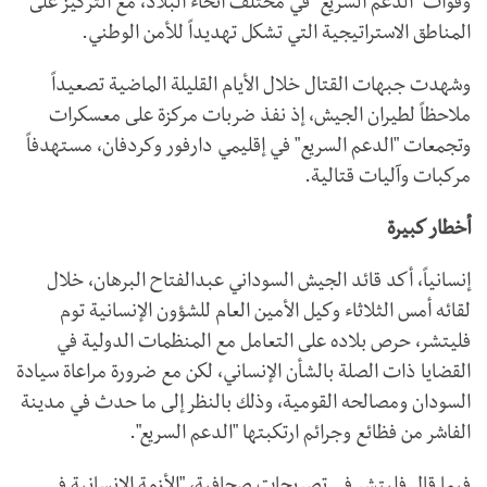
وقوات "الدعم السريع" في مختلف أنحاء البلاد، مع التركيز على
المناطق الاستراتيجية التي تشكل تهديداً للأمن الوطني.
وشهدت جبهات القتال خلال الأيام القليلة الماضية تصعيداً
ملاحظاً لطيران الجيش، إذ نفذ ضربات مركزة على معسكرات
وتجمعات "الدعم السريع" في إقليمي دارفور وكردفان، مستهدفاً
مركبات وآليات قتالية.
أخطار كبيرة
إنسانياً، أكد قائد الجيش السوداني عبدالفتاح البرهان، خلال
لقائه أمس الثلاثاء وكيل الأمين العام للشؤون الإنسانية توم
فليتشر، حرص بلاده على التعامل مع المنظمات الدولية في
القضايا ذات الصلة بالشأن الإنساني، لكن مع ضرورة مراعاة سيادة
السودان ومصالحه القومية، وذلك بالنظر إلى ما حدث في مدينة
الفاشر من فظائع وجرائم ارتكبتها "الدعم السريع".