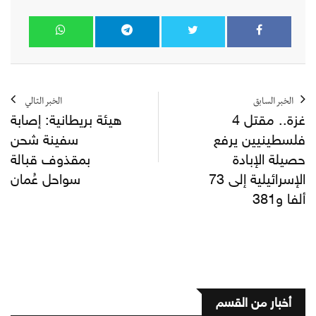
الخبر السابق
الخبر التالي
غزة.. مقتل 4
هيئة بريطانية: إصابة
فلسطينيين يرفع
سفينة شحن
حصيلة الإبادة
بمقذوف قبالة
الإسرائيلية إلى 73
سواحل عُمان
ألفا و381
أخبار من القسم