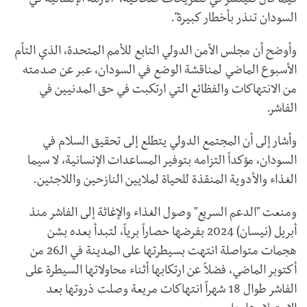
فيما قال فليتشر في تصريحات صحافية، "الأزمة الإنسانية في
السودان تنذر بأخطار كبيرة".
وأوضح أن مجلس الأمن الدولي التابع للأمم المتحدة، الذي التأم
الأسبوع الماضي لمناقشة الوضع في السودان، عبر عن صدمته
من الانتهاكات والفظائع التي ارتكبت في حق المدنيين في
الفاشر.
وأشار إلى أن المجتمع الدولي يتطلع إلى تحقيق السلام في
السودان، مؤكداً التزامه بتوفير المساعدات الإنسانية، لا سيما
الغذاء والأدوية المنقذة للحياة لملايين النازحين واللاجئين.
ومنعت "الدعم السريع" وصول الغذاء والإغاثة إلى الفاشر منذ
أبريل (نيسان) 2024 بفرضها حصاراً برياً، لتبدأ بعده بشن
هجمات متواصلة انتهت بسيطرتها على المدينة في الـ26 من
أكتوبر الماضي، فضلاً عن ارتكابها أثناء محاولاتها السيطرة على
الفاشر طوال 18 شهراً انتهاكات مريعة وصلت ذروتها بعد