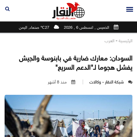
الخميس , اغسطس 6 , 2026
27℃ صنعاء, اليمن
-
الرئيسية
العرب
السودان: معارك ضارية في بابنوسة والجيش
يفشل هجوما لـ"الدعم السريع"
شبكة النقار - وكالات
منذ 8 أشهر