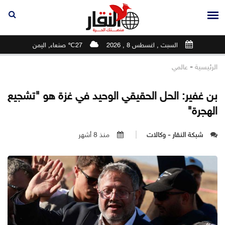
السبت , اغسطس 8 , 2026
27℃ صنعاء, اليمن
-
الرئيسية
عالمي
بن غفير: الحل الحقيقي الوحيد في غزة هو "تشجيع
الهجرة"
شبكة النقار - وكالات
منذ 8 أشهر