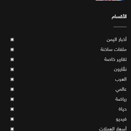
الأقسام
أخبار اليمن
▣
ملفات ساخنة
▣
تقارير خاصة
▣
نقّارون
▣
العرب
▣
عالمي
▣
رياضة
▣
حياة
▣
فيديو
▣
أسعار العملات
▣