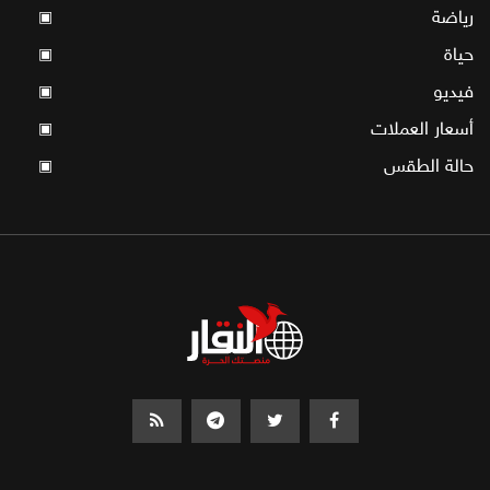
رياضة
▣
حياة
▣
فيديو
▣
أسعار العملات
▣
حالة الطقس
▣