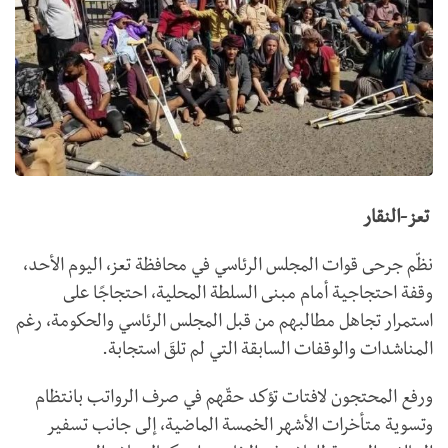
تعز-النقار
نظّم جرحى قوات المجلس الرئاسي في محافظة تعز، اليوم الأحد،
وقفة احتجاجية أمام مبنى السلطة المحلية، احتجاجًا على
استمرار تجاهل مطالبهم من قبل المجلس الرئاسي والحكومة، رغم
المناشدات والوقفات السابقة التي لم تلقَ استجابة.
ورفع المحتجون لافتات تؤكد حقّهم في صرف الرواتب بانتظام
وتسوية متأخرات الأشهر الخمسة الماضية، إلى جانب تسفير