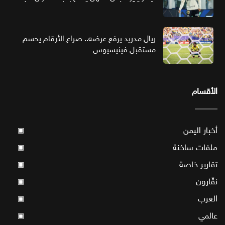
ريال مدريد يرفع عرضه.. صراع الأرقام يحسم
مستقبل فينيسيوس
الأقسام
أخبار اليمن
▣
ملفات ساخنة
▣
تقارير خاصة
▣
نقّارون
▣
العرب
▣
عالمي
▣