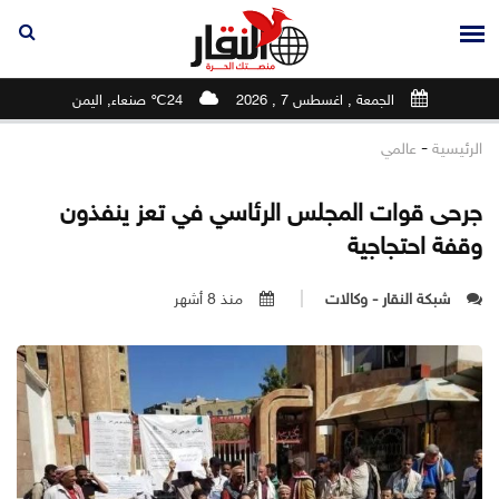
الجمعة , اغسطس 7 , 2026
24℃ صنعاء, اليمن
-
الرئيسية
عالمي
جرحى قوات المجلس الرئاسي في تعز ينفذون
وقفة احتجاجية
شبكة النقار - وكالات
منذ 8 أشهر