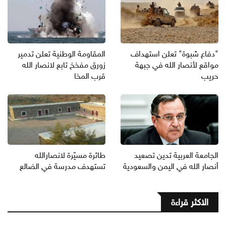
"دفاع شبوة" تعلن استهداف
المقاومة الوطنية تعلن تدمير
مواقع لأنصار الله في جبهة
زورق مفخخ تابع لانصار الله
حريب
قرب المخا
الجامعة العربية تدين تصعيد
طائرة مسيّرة لانصارالله
أنصار الله في اليمن والسعودية
تستهدف مدرسة في الضالع
الاكثر قراءة