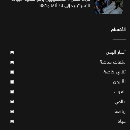
الإسرائيلية إلى 73 ألفا و381
الأقسام
أخبار اليمن
▣
ملفات ساخنة
▣
تقارير خاصة
▣
نقّارون
▣
العرب
▣
عالمي
▣
رياضة
▣
حياة
▣