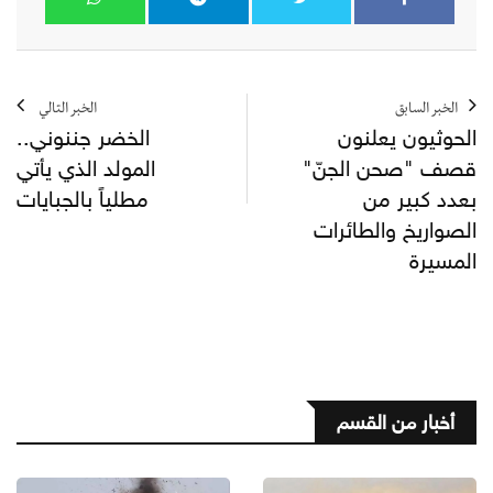
الخبر السابق
الخبر التالي
الحوثيون يعلنون
الخضر جننوني..
قصف "صحن الجنّ"
المولد الذي يأتي
بعدد كبير من
مطلياً بالجبايات
الصواريخ والطائرات
المسيرة
أخبار من القسم