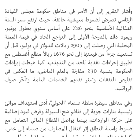
وأشار التقرير إلى أن الأسر في مناطق حكومة مجلس القيادة
الرئاسي تتعرض لضغوط معيشية خانقة، حيث ارتفع سعر السلة
الغذائية الأساسية بنحو 26٪ على أساس سنوي بحلول يونيو.
ويعود ذلك بالدرجة الأولى إلى التراجع الحاد في قيمة العملة
المحلية التي وصلت إلى 2905 ريالات للدولار في يوليو، قبل أن
تستعيد جزءاً من قيمتها إلى نحو 1676 ريالاً مطلع أغسطس مع
تطبيق إجراءات نقدية للحد من التذبذب. كما هبطت إيرادات
الحكومة بنسبة 30٪ مقارنة بالعام الماضي، ما انعكس في
تقليص النفقات وتعثر تقديم الخدمات العامة وتأخّر صرف
الرواتب.
وفي مناطق سيطرة سلطة صنعاء "الحوثي"، أدى استهداف موانئ
رئيسية بغارات جوية إلى تفاقم شح السيولة وفرض قيود إضافية
على حركة الواردات، بينما يواصل القطاع المالي التعامل مع
ضغوط واسعة النطاق إثر انتقال المصارف من صنعاء إلى عدن.